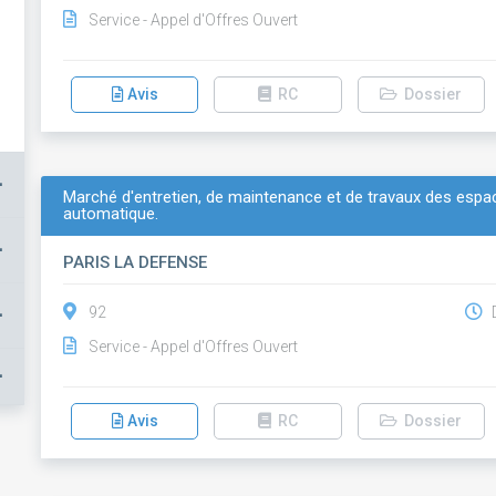
Service - Appel d'Offres Ouvert
Avis
RC
Dossier
+
Marché d'entretien, de maintenance et de travaux des espa
automatique.
+
PARIS LA DEFENSE
+
92
D
Service - Appel d'Offres Ouvert
+
Avis
RC
Dossier