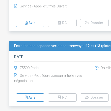
Service - Appel d'Offres Ouvert
Avis
RC
Dossier
Entretien des espaces verts des tramways t12 et t13 (platef
RATP
75599 Paris
Date li
Service - Procédure concurrentielle avec
négociation
Avis
RC
Dossier