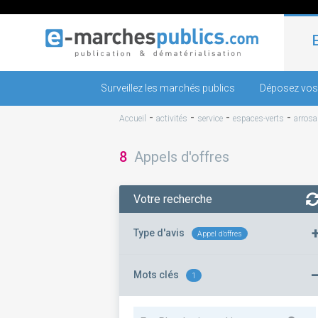
Surveillez les marchés publics
Déposez vos
-
-
-
-
Accueil
activités
service
espaces-verts
arrosa
8
Appels d'offres
Votre recherche
Type d'avis
Appel d'offres
Mots clés
1