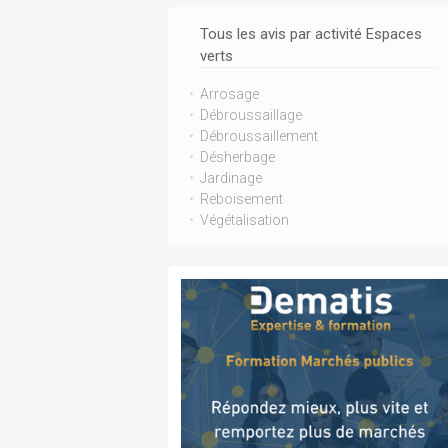
Tous les avis par activité Espaces
verts
Arrosage
Débroussaillage
Débroussaillement
Désherbage
Jardinage
Reboisement
Végétalisation