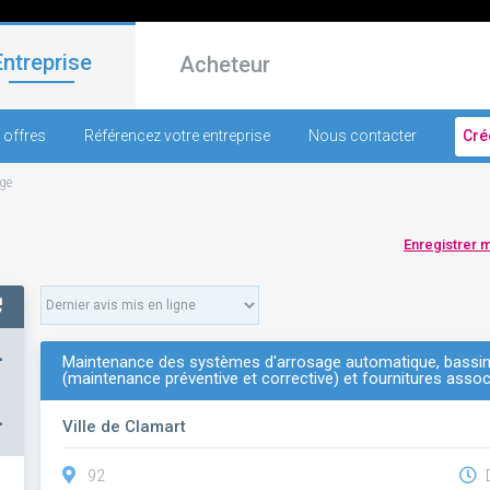
Entreprise
Acheteur
 offres
Référencez votre entreprise
Nous contacter
Cré
ge
Enregistrer 
+
Maintenance des systèmes d'arrosage automatique, bassins
(maintenance préventive et corrective) et fournitures asso
–
Ville de Clamart
92
D