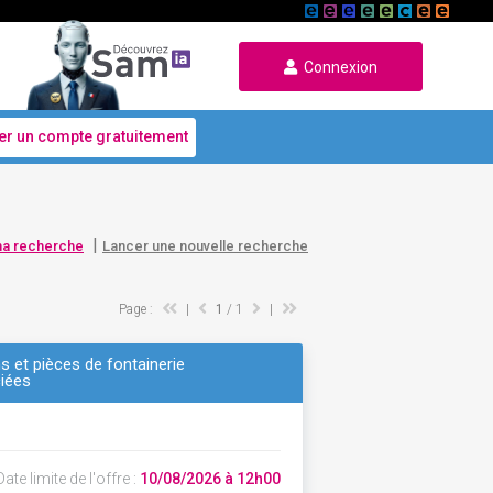
Connexion
er un compte gratuitement
|
ma recherche
Lancer une nouvelle recherche
Page :
|
1
/ 1
|
 et pièces de fontainerie
ciées
ate limite de l'offre :
10/08/2026 à 12h00