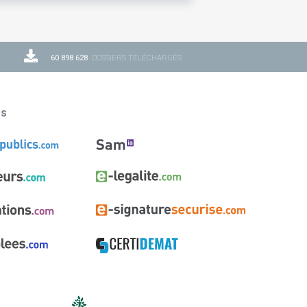
60 898 628
DOSSIERS TÉLÉCHARGÉS
ns