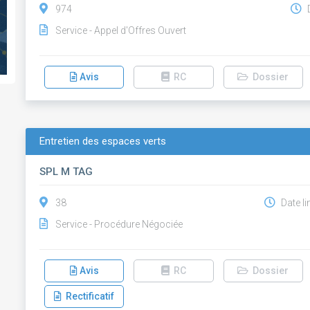
974
D
Service - Appel d'Offres Ouvert
Avis
RC
Dossier
Entretien des espaces verts
SPL M TAG
38
Date li
Service - Procédure Négociée
Avis
RC
Dossier
Rectificatif