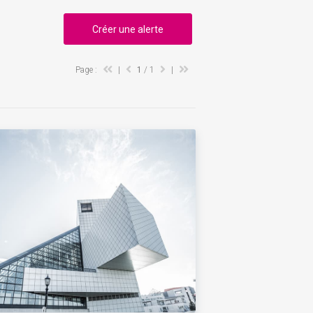
Créer une alerte
Page :
|
1
/ 1
|