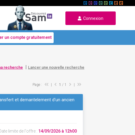
Connexion
er un compte gratuitement
|
ma recherche
Lancer une nouvelle recherche
Page :
|
1
/ 1
|
transfert et demantelement d'un ancien
ate limite de l'offre :
14/09/2026 à 12h00