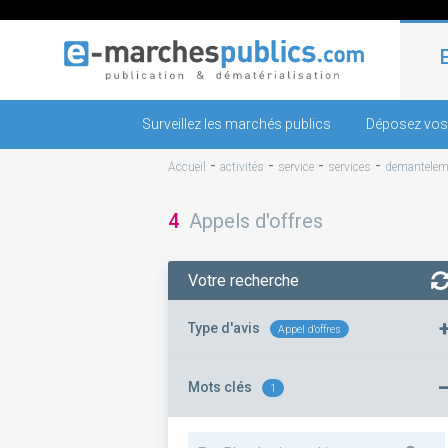
Surveillez les marchés publics
Déposez vos
-
-
-
-
Accueil
activités
service
services
demantelem
4
Appels d'offres
Votre recherche
Type d'avis
Appel d'offres
Mots clés
1