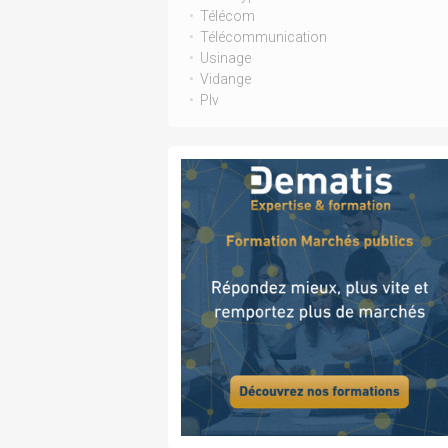
Télécom
Télécommunication
Usinage
Vidange
Plv