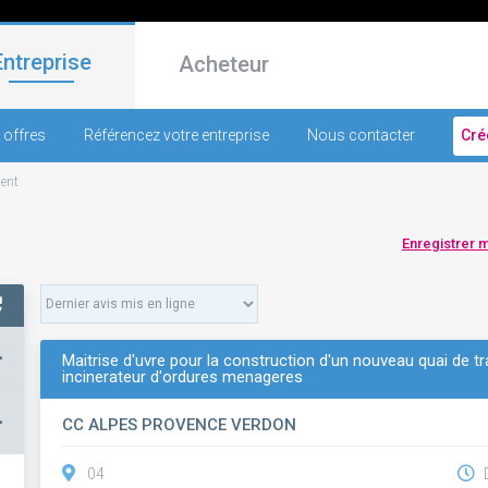
Entreprise
Acheteur
 offres
Référencez votre entreprise
Nous contacter
Cré
ent
Enregistrer 
+
Maitrise d'uvre pour la construction d'un nouveau quai de 
incinerateur d'ordures menageres
–
CC ALPES PROVENCE VERDON
04
D