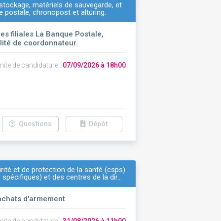
stockage, matériels de sauvegarde, et
ue postale, chronopost et alturing.
 filiales La Banque Postale,
lité de coordonnateur.
mite de candidature :
07/09/2026 à 18h00
Questions
Dépôt
ité et de protection de la santé (csps)
pécifiques) et des centres de la dir…
achats d'armement