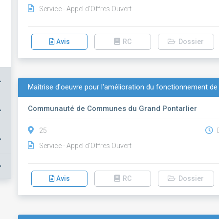
Service - Appel d'Offres Ouvert
Avis
RC
Dossier
+
Maitrise d'oeuvre pour l'amélioration du fonctionnement de 
Communauté de Communes du Grand Pontarlier
+
25
D
+
Service - Appel d'Offres Ouvert
+
Avis
RC
Dossier