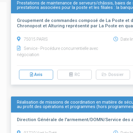
Prestations de maintenance de serveurs/châssis, baies de 
prestations associées pour la poste et les filiales : la banq
Groupement de commandes composé de La Poste et des
Chronopost et Alturing représenté par La Poste en qua
75015 PARIS
Date li
Service - Procédure concurrentielle avec
négociation
Avis
RC
Dossier
Réalisation de missions de coordination en matière de sécur
au profit des opérations et programmes (hors programmes s
Direction Générale de l'armement/DOMN/Service des 