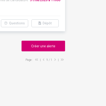
mite de candidature :
31/08/2026 à 11h00
Questions
Dépôt
Créer une alerte
Page :
|
1
/ 1
|