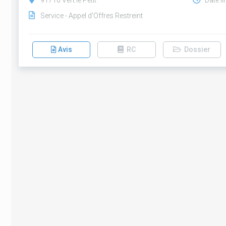
91710 Vert le Petit
Date li
Service - Appel d'Offres Restreint
Avis
RC
Dossier