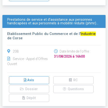
Prestations de service et d'assistance aux personnes
handicapées et aux personnels à mobilité réduite (phmr)…
Etablissement Public du Commerce et de l'
Industrie
de Corse
20B
Date limite de l'offre :
31/08/2026 à 16h00
Service - Appel d'Offres
Ouvert
Avis
RC
Dossier
Questions
Dépôt