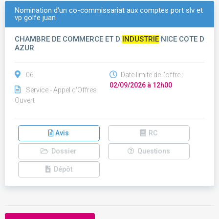
Nomination d’un co-commissariat aux comptes port slv et
vp golfe juan
CHAMBRE DE COMMERCE ET D
INDUSTRIE
NICE COTE D
AZUR
06
Date limite de l'offre :
02/09/2026 à 12h00
Service - Appel d'Offres
Ouvert
Avis
RC
Dossier
Questions
Dépôt