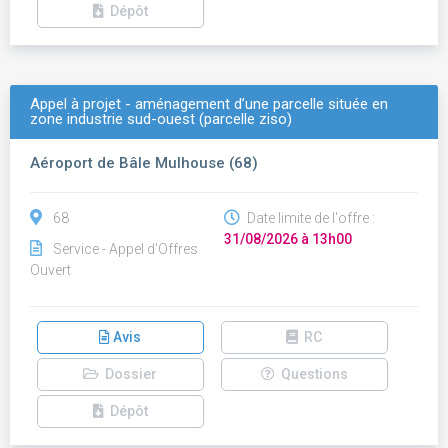
Dépôt
Appel à projet - aménagement d’une parcelle située en
zone industrie sud-ouest (parcelle ziso)
Aéroport de Bâle Mulhouse (68)
68
Date limite de l'offre :
31/08/2026 à 13h00
Service - Appel d'Offres
Ouvert
Avis
RC
Dossier
Questions
Dépôt