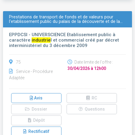
Prestations de transport de fonds et de valeurs pour
l'etablissement public du palais de la découverte et de la…
EPPDCSI - UNIVERSCIENCE Etablissement public à
caractère
industrie
l et commercial créé par décret
interministériel du 3 décembre 2009
75
Date limite de l'offre :
30/04/2026 à 12h00
Service - Procédure
Adaptée
Avis
RC
Dossier
Questions
Dépôt
Rectificatif