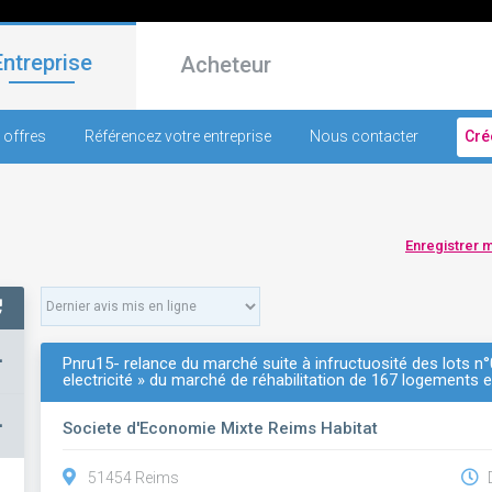
Entreprise
Acheteur
 offres
Référencez votre entreprise
Nous contacter
Cré
Enregistrer 
+
Pnru15- relance du marché suite à infructuosité des lots n°0
electricité » du marché de réhabilitation de 167 logements et
–
Societe d'Economie Mixte Reims Habitat
51454 Reims
D