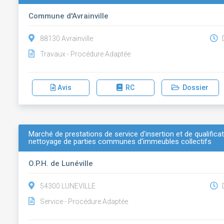
Commune d'Avrainville
88130 Avrainville
D
Travaux - Procédure Adaptée
Avis
RC
Dossier
Marché de prestations de service d'insertion et de qualifica
nettoyage de parties communes d'immeubles collectifs
O.P.H. de Lunéville
54300 LUNEVILLE
D
Service - Procédure Adaptée