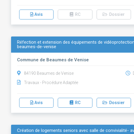
Avis
RC
Dossier
Réfection et extension des équipements de vidéoprotecti
beaumes-de-venise
Commune de Beaumes de Venise
84190 Beaumes de Venise
D
Travaux - Procédure Adaptée
Avis
RC
Dossier
Création de logements seniors avec salle de convivialité- av