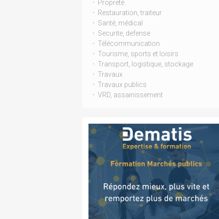
Propreté
Restauration, traiteur
Santé, médical
Securite, defense
Télécommunication
Tourisme, sports et loisirs
Transport, logistique, stockage
Travaux
Travaux publics
VRD, assainissement