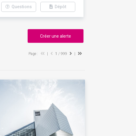
Questions
Dépôt
Créer une alerte
Page :
|
1
/ 999
|