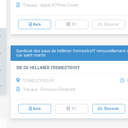
Travaux - Appel d'Offres Ouvert
Avis
RC
Dossier
+
Syndicat des eaux de hellimer fremestroff renouvellement
+
rue saint martin
SIE DE HELLIMER FREMESTROFF
+
57660 LEYVILLER
D
+
Travaux - Concours Restreint
Avis
RC
Dossier