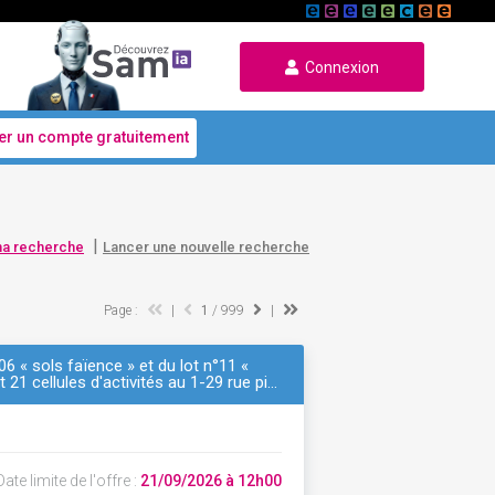
Connexion
er un compte gratuitement
|
ma recherche
Lancer une nouvelle recherche
Page :
|
1
/ 999
|
6 « sols faïence » et du lot n°11 «
 21 cellules d'activités au 1-29 rue pi…
ate limite de l'offre :
21/09/2026 à 12h00