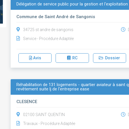
Délégation de service public pour la gestion et l'exploitatio
Commune de Saint André de Sangonis
34725 st andre de sangonis
D
Service - Procédure Adaptée
Avis
RC
Dossier
Réhabilitation de 131 logements - quartier aviateur à saint qu
revêtement suite lj de l'entreprise ease
CLESENCE
02100 SAINT QUENTIN
D
Travaux - Procédure Adaptée