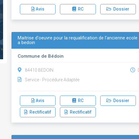
Avis
RC
Dossier
Maitrise d'oeuvre pour la requalification de l'ancienne ecol
a bedoin
Commune de Bédoin
84410 BEDOIN
D
Service - Procédure Adaptée
Avis
RC
Dossier
Rectificatif
Rectificatif