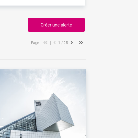
Créer une alerte
Page :
|
1
/ 25
|