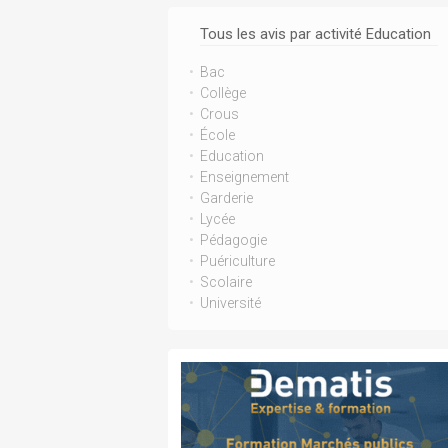
Tous les avis par activité Education
Bac
Collège
Crous
École
Education
Enseignement
Garderie
Lycée
Pédagogie
Puériculture
Scolaire
Université