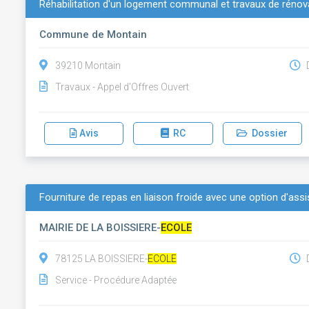
Réhabilitation d'un logement communal et travaux de rénova
Commune de Montain
39210 Montain
D
Travaux - Appel d'Offres Ouvert
Avis
RC
Dossier
Fourniture de repas en liaison froide avec une option d'ass
MAIRIE DE LA BOISSIERE-
ECOLE
78125 LA BOISSIERE-
ECOLE
D
Service - Procédure Adaptée