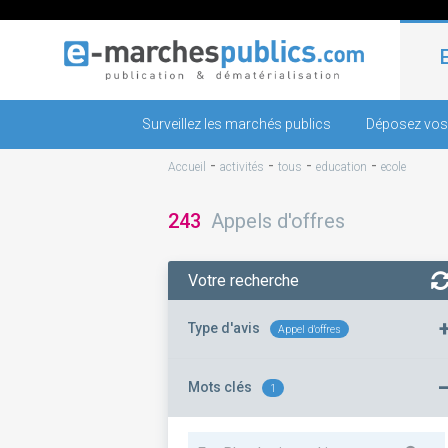
Surveillez les marchés publics
Déposez vos
-
-
-
-
Accueil
activités
tous
education
ecole
243
Appels d'offres
Votre recherche
Type d'avis
Appel d'offres
Mots clés
1