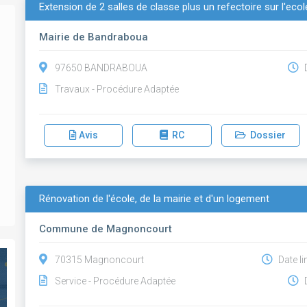
Extension de 2 salles de classe plus un refectoire sur l'e
Mairie de Bandraboua
97650 BANDRABOUA
D
Travaux - Procédure Adaptée
Avis
RC
Dossier
Rénovation de l'école, de la mairie et d'un logement
Commune de Magnoncourt
70315 Magnoncourt
Date li
Service - Procédure Adaptée
D