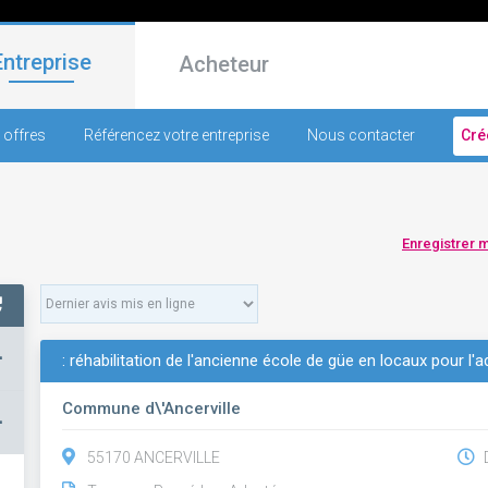
Entreprise
Acheteur
 offres
Référencez votre entreprise
Nous contacter
Cré
Enregistrer 
+
: réhabilitation de l'ancienne école de güe en locaux pour l'a
Commune d\'Ancerville
–
55170 ANCERVILLE
D