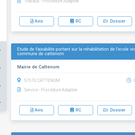
Travaux - Procédure Adaptée
Avis
RC
Dossier
Etude de faisabilite portant sur la rehabilitation de l'ecole 
+
commune de cattenom
Mairie de Cattenom
+
57570 CATTENOM
D
+
Service - Procédure Adaptée
+
Avis
RC
Dossier