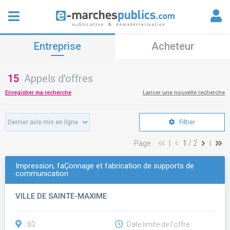
Entreprise
Acheteur
15
Appels d'offres
Enregistrer ma recherche
Lancer une nouvelle recherche
Filtrer
Page :
|
1
/ 2
|
Impression, faÇonnage et fabrication de supports de
communication
VILLE DE SAINTE-MAXIME
83
Date limite de l'offre :