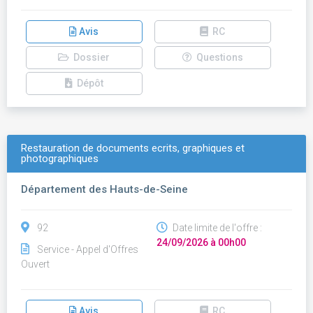
Avis
RC
Dossier
Questions
Dépôt
Restauration de documents ecrits, graphiques et
photographiques
Département des Hauts-de-Seine
92
Date limite de l'offre :
24/09/2026 à 00h00
Service - Appel d'Offres
Ouvert
Avis
RC