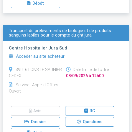
Dépôt
Transport de prélèvements de biologie et de produits
sanguins labiles pour le compte du ght jura.
Centre Hospitalier Jura Sud
Accéder au site acheteur
39016 LONS LE SAUNIER
Date limite de l'offre :
CEDEX
08/09/2026 à 12h00
Service - Appel d'Offres
Ouvert
Avis
RC
Dossier
Questions