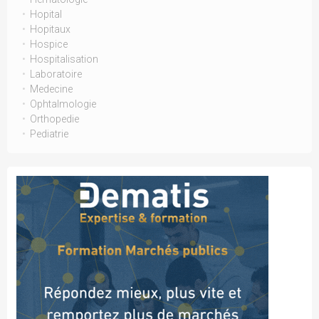
Hopital
Hopitaux
Hospice
Hospitalisation
Laboratoire
Medecine
Ophtalmologie
Orthopedie
Pediatrie