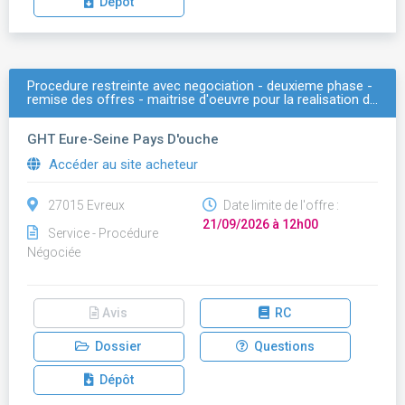
Dépôt
Procedure restreinte avec negociation - deuxieme phase -
remise des offres - maitrise d'oeuvre pour la realisation d…
GHT Eure-Seine Pays D'ouche
Accéder au site acheteur
27015 Evreux
Date limite de l'offre :
21/09/2026 à 12h00
Service - Procédure
Négociée
Avis
RC
Dossier
Questions
Dépôt