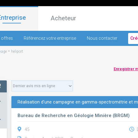
Entreprise
Acheteur
 offres
Référencez votre entreprise
Nous contacter
Cré
-
ckage
heliport
Enregistrer 
+
Réalisation d'une campagne en gamma-spectrométrie et m
Bureau de Recherche en Géologie Minière (BRGM)
–
45
D