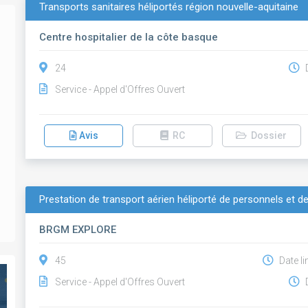
Transports sanitaires héliportés région nouvelle-aquitaine
Centre hospitalier de la côte basque
24
D
Service - Appel d'Offres Ouvert
Avis
RC
Dossier
Prestation de transport aérien héliporté de personnels et d
BRGM EXPLORE
45
Date li
Service - Appel d'Offres Ouvert
D