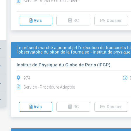
Service - Appel d'Offres Ouvert
Avis
RC
Dossier
Le présent marché a pour objet l'exécution de transports h
+
l'observatoire du piton de la fournaise - institut de physiqu
Institut de Physique du Globe de Paris (IPGP)
+
974
D
+
Service - Procédure Adaptée
+
Avis
RC
Dossier