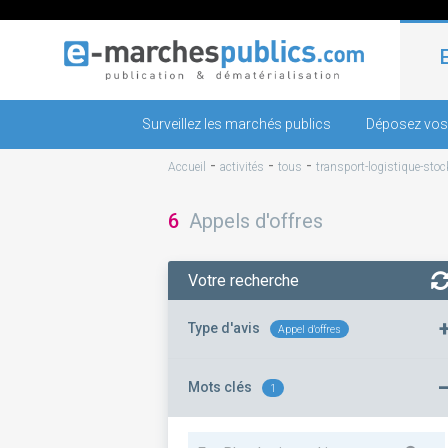
Surveillez les marchés publics
Déposez vos
-
-
-
Accueil
activités
tous
transport-logistique-sto
6
Appels d'offres
Votre recherche
Type d'avis
Appel d'offres
Mots clés
1