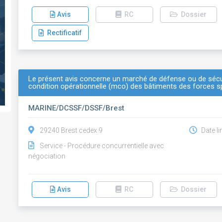
Avis
RC
Dossier
Rectificatif
Le présent avis concerne un marché de défense ou de sécur
condition opérationnelle (mco) des bâtiments des forces spé
MARINE/DCSSF/DSSF/Brest
29240 Brest cedex 9
Date li
Service - Procédure concurrentielle avec
négociation
Avis
RC
Dossier