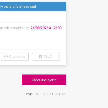
y paris orly et aag sud
mite de candidature :
24/08/2026 à 12h00
Questions
Dépôt
Créer une alerte
Page :
|
1
/ 1
|