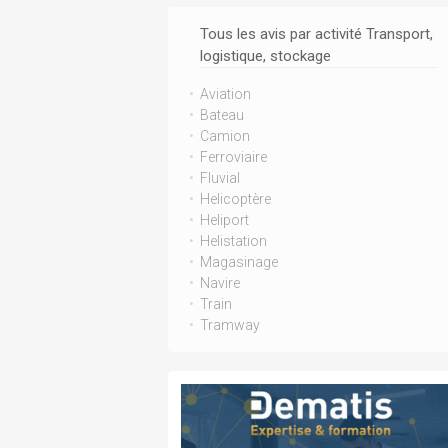
Tous les avis par activité Transport,
logistique, stockage
Aviation
Bateau
Camion
Ferroviaire
Fluvial
Helicoptère
Heliport
Helistation
Magasinage
Navire
Train
Tramway