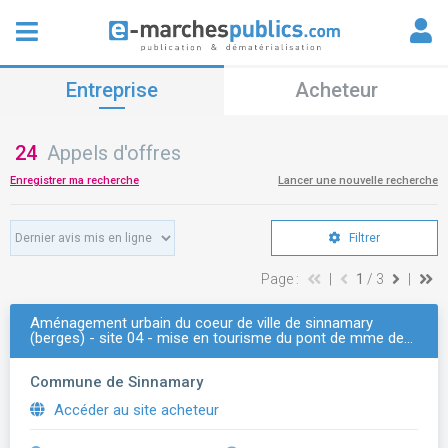
Entreprise
Acheteur
24
Appels d'offres
Enregistrer ma recherche
Lancer une nouvelle recherche
Filtrer
Page :
|
1
/ 3
|
Aménagement urbain du coeur de ville de sinnamary
(berges) - site 04 - mise en tourisme du pont de mme de…
Commune de Sinnamary
Accéder au site acheteur