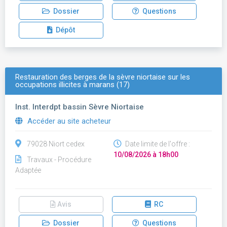
Dossier
Questions
Dépôt
Restauration des berges de la sèvre niortaise sur les
occupations illicites à marans (17)
Inst. Interdpt bassin Sèvre Niortaise
Accéder au site acheteur
79028 Niort cedex
Date limite de l'offre :
10/08/2026 à 18h00
Travaux - Procédure
Adaptée
Avis
RC
Dossier
Questions