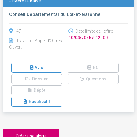
- rivière la baïse
Conseil Départemental du Lot-et-Garonne
47
Date limite de l'offre :
10/04/2026 à 12h00
Travaux - Appel d'Offres
Ouvert
Avis
RC
Dossier
Questions
Dépôt
Rectificatif
Créer une alerte