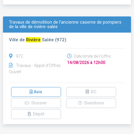
Travaux de démolition de l’ancienne caserne de pompiers
de la ville de rivière-salée
Ville de
Rivière
Salée (972)
972
Date limite de l'offre :
14/08/2026 à 12h00
Travaux - Appel d'Offres
Ouvert
Avis
RC
Dossier
Questions
Dépôt