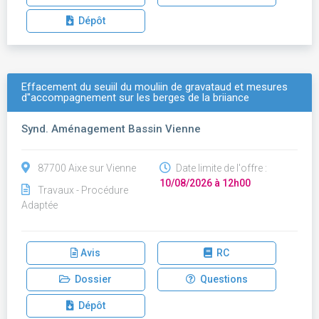
Dépôt
Effacement du seuiil du mouliin de gravataud et mesures
d''accompagnement sur les berges de la briiance
Synd. Aménagement Bassin Vienne
87700 Aixe sur Vienne
Date limite de l'offre :
10/08/2026 à 12h00
Travaux - Procédure
Adaptée
Avis
RC
Dossier
Questions
Dépôt