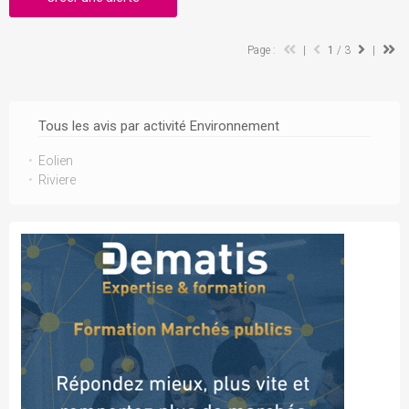
Page :
|
1
/ 3
|
Tous les avis par activité Environnement
Eolien
Riviere