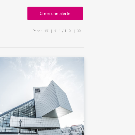
Créer une alerte
Page :
|
1
/ 1
|