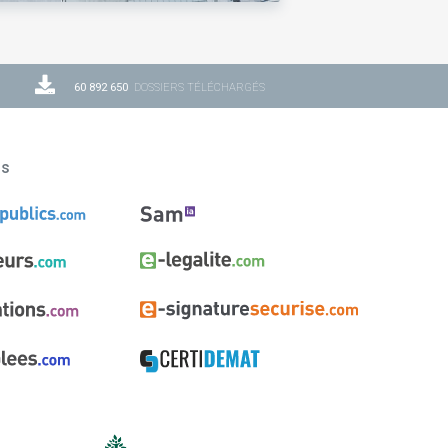
60 892 650
DOSSIERS TÉLÉCHARGÉS
ns