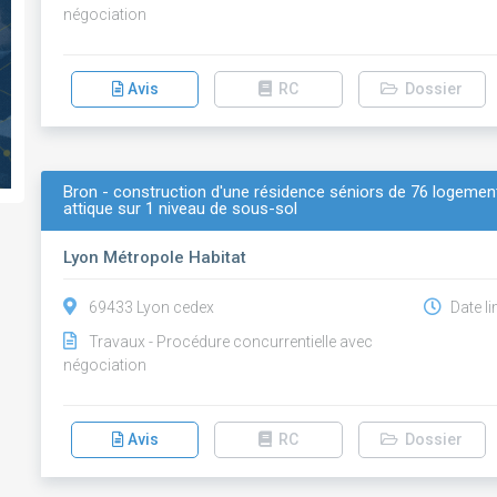
négociation
Avis
RC
Dossier
Bron - construction d'une résidence séniors de 76 logement
attique sur 1 niveau de sous-sol
Lyon Métropole Habitat
69433 Lyon cedex
Date li
Travaux - Procédure concurrentielle avec
négociation
Avis
RC
Dossier