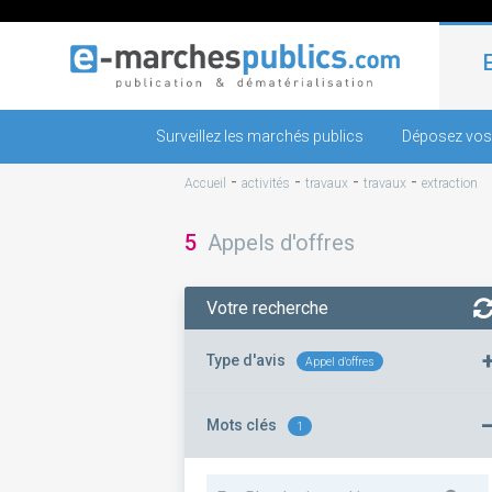
Surveillez les marchés publics
Déposez vos
-
-
-
-
Accueil
activités
travaux
travaux
extraction
5
Appels d'offres
Votre recherche
Type d'avis
Appel d'offres
Mots clés
1