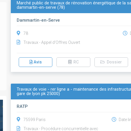
Marché public de travaux de rénovation énergétique de la 
dammartin-en-serve (78)
Dammartin-en-Serve
78
D
Travaux - Appel d'Offres Ouvert
Avis
RC
Dossier
Travaux de voie - rer ligne a - maintenance des infrastruct
gare de lyon pk 25000)
RATP
75599 Paris
Date li
Travaux - Procédure concurrentielle avec