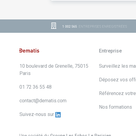
1 002 565
ENTREPRISES ENREGISTRÉES
Entreprise
10 boulevard de Grenelle, 75015
Surveillez les m
Paris
Déposez vos off
01 72 36 55 48
Référencez votre
contact@dematis.com
Nos formations
Suivez-nous sur
Une société du
Groupe Les Echos Le Parisien