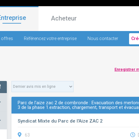
Entreprise
Acheteur
 offres
Référencez votre entreprise
Nous contacter
Cré
Enregistrer 
+
Parc de l'aize zac 2 de combronde : Évacuation des merlons
3 de la phase 1.extraction, chargement, transport et évacu
–
Syndicat Mixte du Parc de l'Aize ZAC 2
63
D