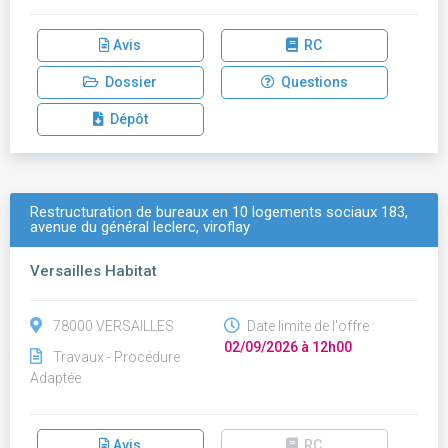
Avis
RC
Dossier
Questions
Dépôt
Restructuration de bureaux en 10 logements sociaux 183,
avenue du général leclerc, viroflay
Versailles Habitat
78000 VERSAILLES
Date limite de l'offre :
02/09/2026 à 12h00
Travaux - Procédure
Adaptée
Avis
RC