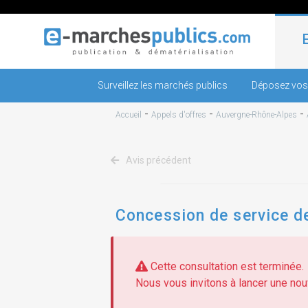
Surveillez les marchés publics
Déposez vos
-
-
-
Accueil
Appels d'offres
Auvergne-Rhône-Alpes
Avis précédent
Concession de service de
Cette consultation est terminée.
Nous vous invitons à lancer une nouv