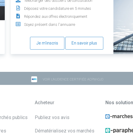
Télécharger des dossiers de consultation
Déposez votre candidature en 5 minutes
Répondez aux offres électroniquement
Soyez présent dans l'annuaire
Je m'inscris
En savoir plus
VOIR L'AUDIENCE CERTIFIÉE ACPM-OJD
Acheteur
Nos solutio
archés publics
Publiez vos avis
res
Dématérialisez vos marchés