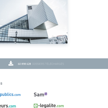
60 898 628
DOSSIERS TÉLÉCHARGÉS
ns