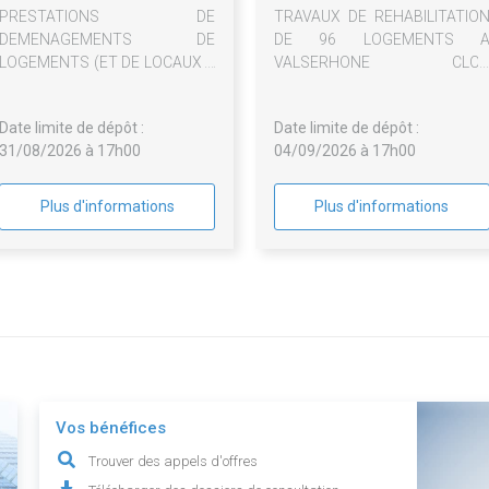
PRESTATIONS DE
TRAVAUX DE REHABILITATIO
DEMENAGEMENTS DE
DE 96 LOGEMENTS 
LOGEMENTS (ET DE LOCAUX A
VALSERHONE CLO
USAGE PROFESSIONNEL), EN
JACQUEMET ET A GEX RU
VUE DU RELOGEMENT DE
DES VERTES CAMPAGNES
Date limite de dépôt :
Date limite de dépôt :
LEURS OCCUPANTS.
31/08/2026 à 17h00
04/09/2026 à 17h00
Plus d'informations
Plus d'informations
Vos bénéfices
Trouver des appels d'offres