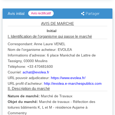
Avis initial
Avis rectificatif
Partager
AVIS DE MARCHE
Initial
I. Identification de l'organisme qui passe le marché
Correspondant: Anne Laure VENEL
Nom de l'organisme acheteur: EVOLEA
Informations d'adresse: 6 place Maréchal de Lattre de
Tassigny, 03000 Moulins
Téléphone: +33 470481600
Courriel:
achat@evolea.fr
URL pouvoir adjudicateur:
https://www.evolea.fr/
URL profil d'acheteur:
http://evolea.e-marchespublics.com
II. Description du marché
Nature de marché:
Marché de Travaux
Objet du marché:
Marché de travaux - Réfection des
toitures bâtiments K, L et M - résidence Aujame à
Commentry