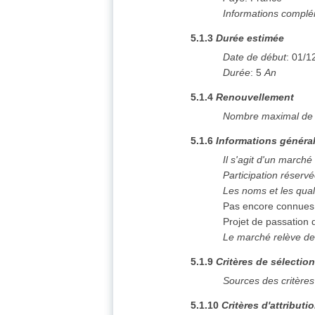
Informations complé
5.1.3
Durée estimée
Date de début
:
01/1
Durée
:
5
An
5.1.4
Renouvellement
Nombre maximal de 
5.1.6
Informations généra
Il s'agit d'un marché
Participation réserv
Les noms et les qual
Pas encore connues
Projet de passation
Le marché relève de
5.1.9
Critères de sélectio
Sources des critères
5.1.10
Critères d'attributi