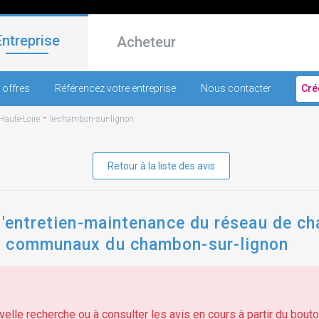
Entreprise
Acheteur
 offres
Référencez votre entreprise
Nous contacter
Cré
-
Haute-Loire
le-chambon-sur-lignon
Retour à la liste des avis
d'entretien-maintenance du réseau de cha
s communaux du chambon-sur-lignon
elle recherche ou à consulter les avis en cours à partir du bouton