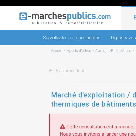
Surveillez les marchés publics
Déposez vos
-
-
-
Accueil
Appels d'offres
Auvergne-Rhône-Alpes
Avis précédent
Marché d'exploitation / 
thermiques de bâtiment
Cette consultation est terminée.
Nous vous invitons à lancer une nouv