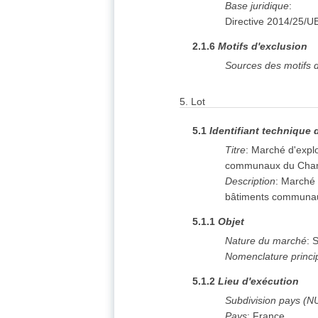
Base juridique
:
Directive 2014/25/U
2.1.6
Motifs d'exclusion
Sources des motifs d
5.
Lot
5.1
Identifiant technique 
Titre
:
Marché d'explo
communaux du Cham
Description
:
Marché d
bâtiments communa
5.1.1
Objet
Nature du marché
:
S
Nomenclature princi
5.1.2
Lieu d'exécution
Subdivision pays (N
Pays
:
France