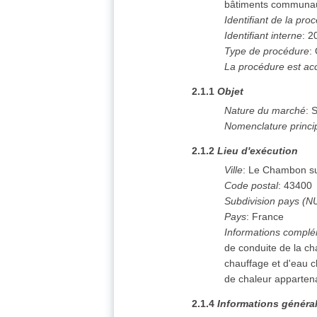
bâtiments communa
Identifiant de la pro
Identifiant interne
:
2
Type de procédure
:
La procédure est ac
2.1.1
Objet
Nature du marché
:
S
Nomenclature princi
2.1.2
Lieu d'exécution
Ville
:
Le Chambon su
Code postal
:
43400
Subdivision pays (N
Pays
:
France
Informations complé
de conduite de la cha
chauffage et d'eau c
de chaleur apparten
2.1.4
Informations généra