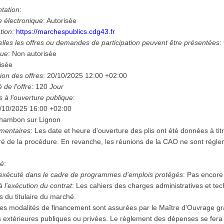
ntation
:
e électronique
:
Autorisée
tion
:
https://marchespublics.cdg43.fr
lles les offres ou demandes de participation peuvent être présentées
:
que
:
Non autorisée
isée
ion des offres
:
20/10/2025
12:00 +02:00
é de l'offre
:
120
Jour
s à l'ouverture publique
:
/10/2025
16:00 +02:00
Chambon sur Lignon
mentaires
:
Les date et heure d'ouverture des plis ont été données à titre
gré de la procédure. En revanche, les réunions de la CAO ne sont régl
hé
:
 exécuté dans le cadre de programmes d'emplois protégés
:
Pas encore
à l'exécution du contrat
:
Les cahiers des charges administratives et tec
s du titulaire du marché.
es modalités de financement sont assurées par le Maître d'Ouvrage g
 extérieures publiques ou privées. Le règlement des dépenses se fera 