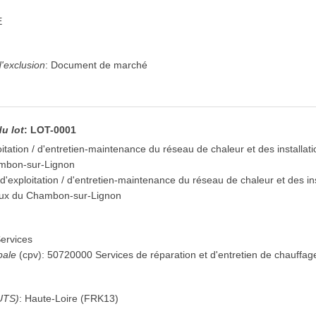
E
'exclusion
:
Document de marché
du lot
:
LOT-0001
itation / d'entretien-maintenance du réseau de chaleur et des installa
bon-sur-Lignon
'exploitation / d'entretien-maintenance du réseau de chaleur et des in
ux du Chambon-sur-Lignon
ervices
pale
(
cpv
):
50720000
Services de réparation et d'entretien de chauffag
UTS)
:
Haute-Loire
(
FRK13
)