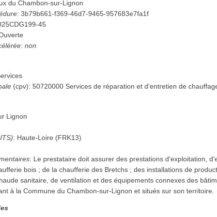
ux du Chambon-sur-Lignon
cédure
:
3b79b661-f369-46d7-9465-957683e7fa1f
025CDG199-45
Ouverte
célérée
:
non
ervices
pale
(
cpv
):
50720000
Services de réparation et d'entretien de chauffag
r Lignon
UTS)
:
Haute-Loire
(
FRK13
)
mentaires
:
Le prestataire doit assurer des prestations d'exploitation, d
ufferie bois ; de la chaufferie des Bretchs ; des installations de product
haude sanitaire, de ventilation et des équipements connexes des bâtim
ant à la Commune du Chambon-sur-Lignon et situés sur son territoire.
les