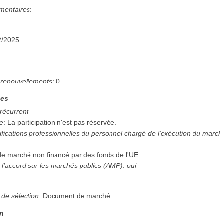
mentaires
:
2/2025
renouvellements
:
0
les
 récurrent
ée
:
La participation n'est pas réservée.
ifications professionnelles du personnel chargé de l'exécution du mar
 de marché non financé par des fonds de l'UE
 l'accord sur les marchés publics (AMP)
:
oui
n
 de sélection
:
Document de marché
on