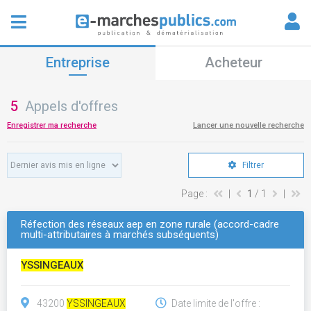
Entreprise
Acheteur
5
Appels d'offres
Enregistrer ma recherche
Lancer une nouvelle recherche
Filtrer
Page :
|
1
/ 1
|
Réfection des réseaux aep en zone rurale (accord-cadre
multi-attributaires à marchés subséquents)
YSSINGEAUX
43200
YSSINGEAUX
Date limite de l'offre :