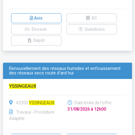
Avis
RC
Dossier
Questions
Dépôt
Renouvellement des réseaux humides et enfouissement
des réseaux secs route d'ard hui
YSSINGEAUX
43200
YSSINGEAUX
Date limite de l'offre :
31/08/2026 à 12h00
Travaux - Procédure
Adaptée