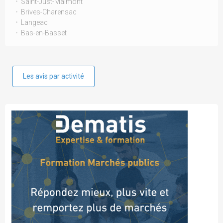
Saint-Just-Malmont
Brives-Charensac
Langeac
Bas-en-Basset
Les avis par activité