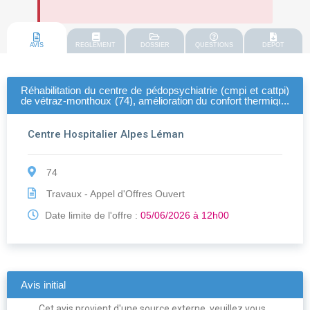
AVIS
REGLEMENT
DOSSIER
QUESTIONS
DEPOT
Réhabilitation du centre de pédopsychiatrie (cmpi et cattpi)
de vétraz-monthoux (74), amélioration du confort thermique
et acoustique, mise aux normes pmr – relance des lots 01,
04, 11, 12
Centre Hospitalier Alpes Léman
74
Travaux - Appel d'Offres Ouvert
Date limite de l'offre :
05/06/2026 à 12h00
Avis initial
Cet avis provient d'une source externe, veuillez vous