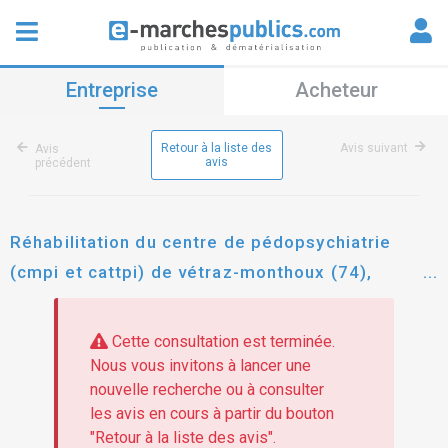
Entreprise
Acheteur
Retour à la liste des
Avis suivant
Avis
avis
précédent
Réhabilitation du centre de pédopsychiatrie
(cmpi et cattpi) de vétraz-monthoux (74),
amélioration du confort thermique et
acoustique, mise aux normes pmr – relance des
Cette consultation est terminée.
lots 01, 04, 11, 12
Nous vous invitons à lancer une
nouvelle recherche ou à consulter
les avis en cours à partir du bouton
"Retour à la liste des avis".