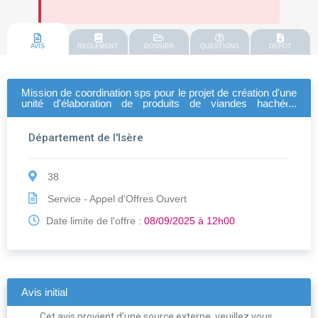
AVIS
REGLEMENT
DOSSIER
QUESTIONS
DEPOT
Mission de coordination sps pour le projet de création d'une
unité d'élaboration de produits de viandes hachées
surgelées et réalisation de travaux de réaménagement, à
l'aval du pô
Département de l'Isère
38
Service - Appel d'Offres Ouvert
Date limite de l'offre :
08/09/2025 à 12h00
Avis initial
Cet avis provient d'une source externe, veuillez vous