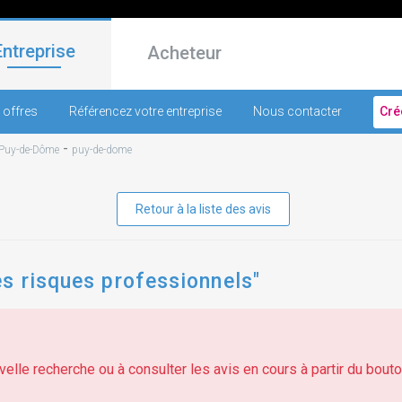
Entreprise
Acheteur
 offres
Référencez votre entreprise
Nous contacter
Cré
-
Puy-de-Dôme
puy-de-dome
Retour à la liste des avis
s risques professionnels"
elle recherche ou à consulter les avis en cours à partir du bouton