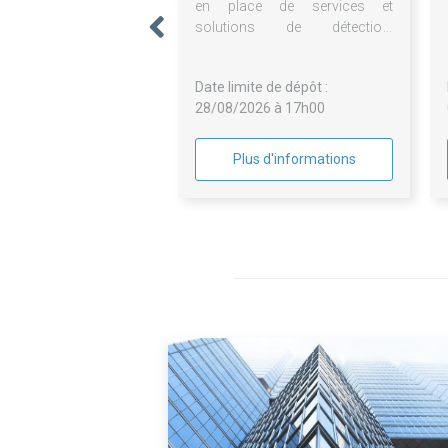
en place de services et
solutions de détection,
supervision, et protection du SI
- (SOC, EDR/EPP, SIEM, WAF,
Date limite de dépôt :
Antispam)
28/08/2026 à 17h00
Plus d'informations