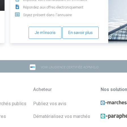
Répondez aux offres électroniquement
Soyez présent dans l'annuaire
Je m'inscris
En savoir plus
VOIR L'AUDIENCE CERTIFIÉE ACPM-OJD
Acheteur
Nos solutio
archés publics
Publiez vos avis
res
Dématérialisez vos marchés