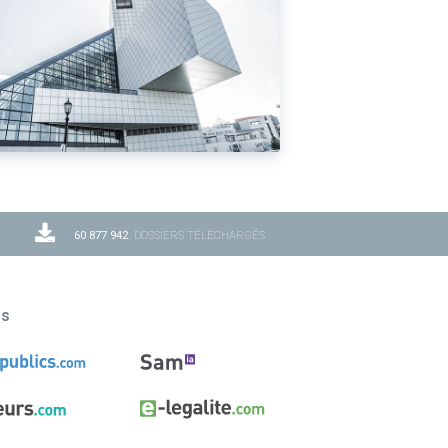
60 877 942
DOSSIERS TÉLÉCHARGÉS
ns