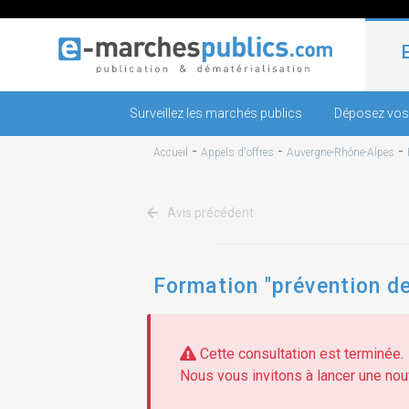
Surveillez les marchés publics
Déposez vos
-
-
-
Accueil
Appels d'offres
Auvergne-Rhône-Alpes
Avis précédent
Formation "prévention de
Cette consultation est terminée.
Nous vous invitons à lancer une nouv