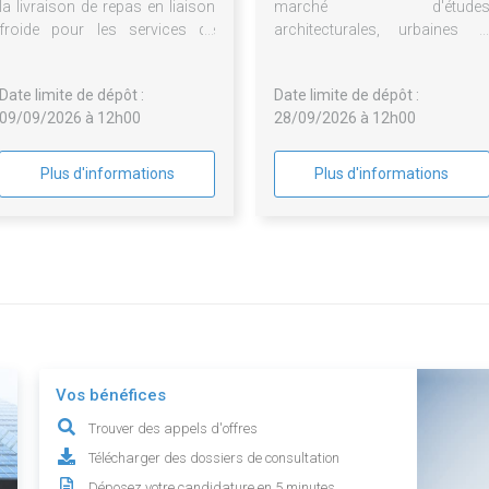
la livraison de repas en liaison
marché d'étude
froide pour les services de
architecturales, urbaines e
Mond'Arverne Communauté et
paysagères ayant pour obje
de son CIAS
l'élaboration d'un projet d
Date limite de dépôt :
Date limite de dépôt :
requalification de
09/09/2026 à 12h00
28/09/2026 à 12h00
Plus d'informations
Plus d'informations
Vos bénéfices
Trouver des appels d'offres
Télécharger des dossiers de consultation
Déposez votre candidature en 5 minutes