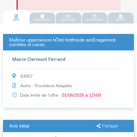
AVIS
REGLEMENT
DOSSIER
QUESTIONS
DEPOT
MaÎtrise upperoeuvre hÔtel fontfreyde amÉnagement
combles et caves.
Mairie Clermont Ferrand
63007
Autre - Procédure Adaptée
Date limite de l'offre :
01/06/2026 à 12h00
Avis initial
Partager