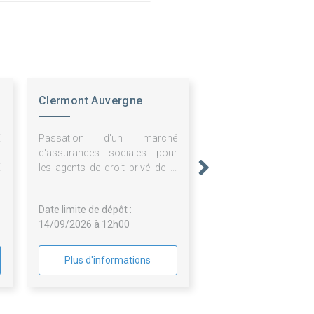
Clermont Auvergne
Metropole - Mp (accès
E
Passation d'un marché
Client)
R
d'assurances sociales pour
E
les agents de droit privé de la
R
régie de l'eau et
assainissement de Clermont
Date limite de dépôt :
Auvergne Métropole
14/09/2026 à 12h00
Plus d'informations