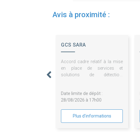
Avis à proximité :
GCS SARA
Accord cadre relatif à la mise
en place de services et
solutions de détection,
supervision, et protection du SI
- (SOC, EDR/EPP, SIEM, WAF,
Date limite de dépôt :
Antispam)
28/08/2026 à 17h00
Plus d'informations