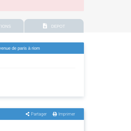
IONS
DEPOT
venue de paris à riom
Partager
Imprimer