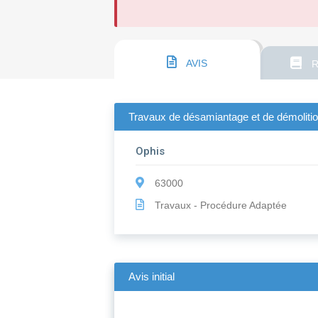
AVIS
R
Travaux de désamiantage et de démolition
Ophis
63000
Travaux - Procédure Adaptée
Avis initial