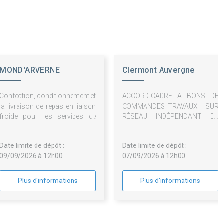
MOND'ARVERNE
Clermont Auvergne
COMMUNAUTE
Metropole - Mp (accès
Confection, conditionnement et
ACCORD-CADRE A BONS D
Client)
la livraison de repas en liaison
COMMANDES_TRAVAUX SU
froide pour les services de
RÉSEAU INDÉPENDANT D
Mond'Arverne Communauté et
TELECOMMUNICATION PA
de son CIAS
FIBRE OPTIQUE
Date limite de dépôt :
Date limite de dépôt :
09/09/2026 à 12h00
07/09/2026 à 12h00
Plus d'informations
Plus d'informations