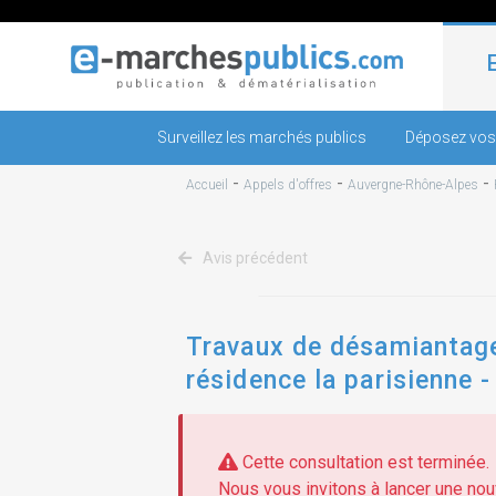
Surveillez les marchés publics
Déposez vos
-
-
-
Accueil
Appels d'offres
Auvergne-Rhône-Alpes
Avis précédent
Travaux de désamiantage
résidence la parisienne -
Cette consultation est terminée.
Nous vous invitons à lancer une nouv