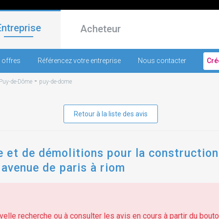
Entreprise
Acheteur
 offres
Référencez votre entreprise
Nous contacter
Cré
-
Puy-de-Dôme
puy-de-dome
Retour à la liste des avis
 et de démolitions pour la construction
 avenue de paris à riom
elle recherche ou à consulter les avis en cours à partir du bouton