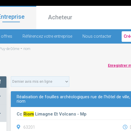
Entreprise
Acheteur
 offres
Référencez votre entreprise
Nous contacter
Cré
-
Puy-de-Dôme
riom
Enregistrer 
+
Réalisation de fouilles archéologiques rue de l'hôtel de vill
riom
–
Cc
Riom
Limagne Et Volcans - Mp
63201
D