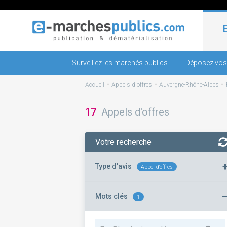
Surveillez les marchés publics
Déposez vos
-
-
-
Accueil
Appels d'offres
Auvergne-Rhône-Alpes
17
Appels d'offres
Votre recherche
Type d'avis
Appel d'offres
Mots clés
1