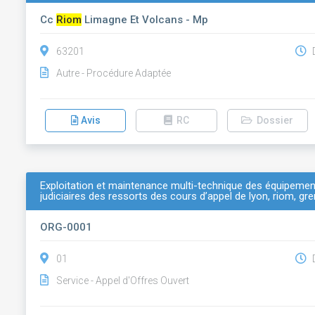
Cc
Riom
Limagne Et Volcans - Mp
63201
D
Autre - Procédure Adaptée
Avis
RC
Dossier
Exploitation et maintenance multi-technique des équipement
judiciaires des ressorts des cours d’appel de lyon, riom, g
ORG-0001
01
D
Service - Appel d'Offres Ouvert