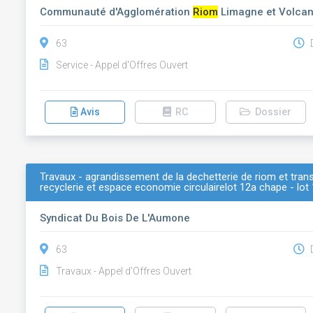
Communauté d'Agglomération
Riom
Limagne et Volca
63
D
Service - Appel d'Offres Ouvert
Avis
RC
Dossier
Travaux - agrandissement de la dechetterie de riom et trans
recyclerie et espace economie circulairelot 12a chape - lot 
Syndicat Du Bois De L'Aumone
63
D
Travaux - Appel d'Offres Ouvert