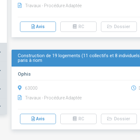
Travaux - Procédure Adaptée
Avis
RC
Dossier
+
Construction de 19 logements (11 collectifs et 8 individuels
paris à riom
+
Ophis
+
63000
D
Travaux - Procédure Adaptée
+
Avis
RC
Dossier