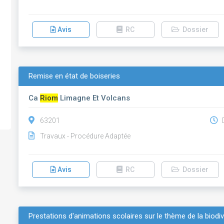
Avis
RC
Dossier
Remise en état de boiseries
Ca
Riom
Limagne Et Volcans
63201
D
Travaux - Procédure Adaptée
Avis
RC
Dossier
Prestations d'animations scolaires sur le thème de la biodiv