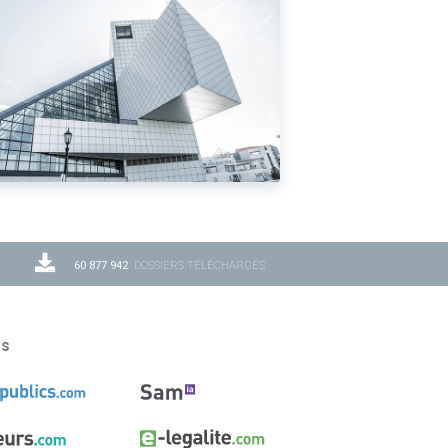
60 877 942
DOSSIERS TÉLÉCHARGÉS
ns