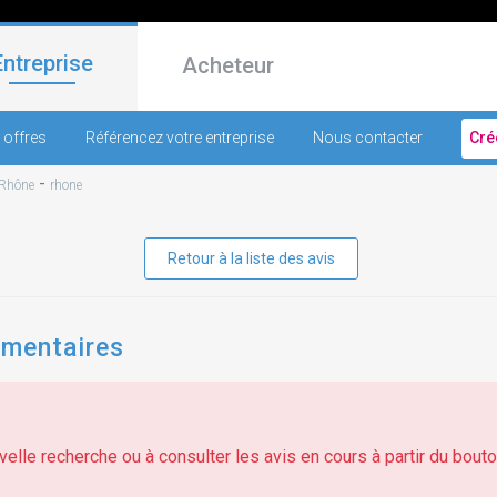
Entreprise
Acheteur
 offres
Référencez votre entreprise
Nous contacter
Cré
-
Rhône
rhone
Retour à la liste des avis
imentaires
elle recherche ou à consulter les avis en cours à partir du bouton