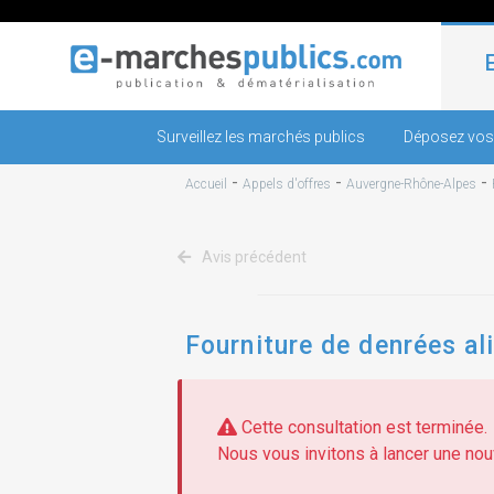
Surveillez les marchés publics
Déposez vos
-
-
-
Accueil
Appels d'offres
Auvergne-Rhône-Alpes
Avis précédent
Fourniture de denrées al
Cette consultation est terminée.
Nous vous invitons à lancer une nouv