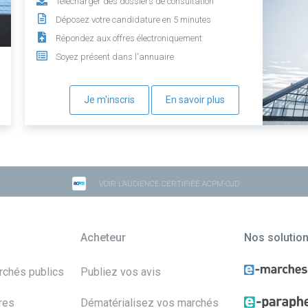
Télécharger des dossiers de consultation
Déposez votre candidature en 5 minutes
Répondez aux offres électroniquement
Soyez présent dans l'annuaire
Je m'inscris
En savoir plus
VOIR L'AUDIENCE CERTIFIÉE ACPM-OJD
Acheteur
Nos solutio
archés publics
Publiez vos avis
res
Dématérialisez vos marchés