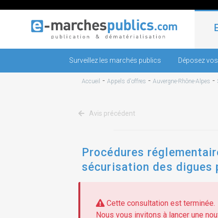
Surveillez les marchés publics
Déposez vos
-
-
-
Accueil
Appels d'offres
Auvergne-Rhône-Alpes
Avis précédent
Procédures réglementaire
sécurisation des digues 
Cette consultation est terminée.
Nous vous invitons à lancer une nouv