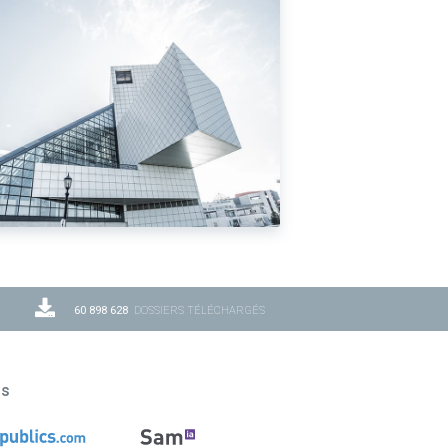
60 898 628
DOSSIERS TÉLÉCHARGÉS
ns