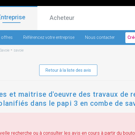
Entreprise
Acheteur
 offres
Référencez votre entreprise
Nous contacter
Cré
-
Savoie
savoie
Retour à la liste des avis
s et maitrise d'oeuvre des travaux de re
planifiés dans le papi 3 en combe de sa
elle recherche ou à consulter les avis en cours à partir du bouton