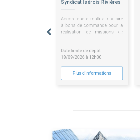
Syndicat Isérois Rivières
Rhône Aval
Accord-cadre multi attributaire
à bons de commande pour la
réalisation de missions de
reconnaissances
géotechniques et
Date limite de dépôt :
géophysiques
18/09/2026 à 12h00
Plus d'informations