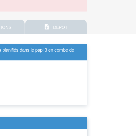
IONS
DEPOT
s planifiés dans le papi 3 en combe de