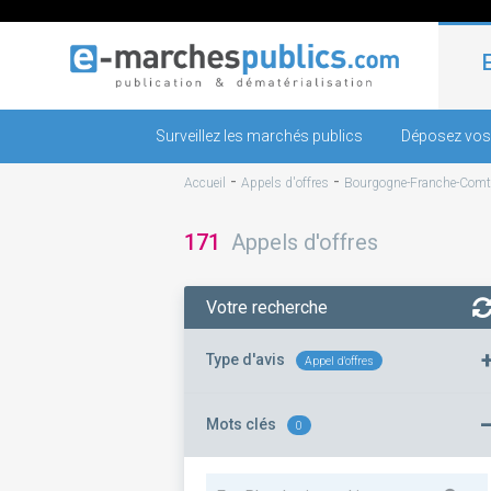
Surveillez les marchés publics
Déposez vos
-
-
Accueil
Appels d'offres
Bourgogne-Franche-Comt
171
Appels d'offres
Votre recherche
Type d'avis
Appel d'offres
Mots clés
0