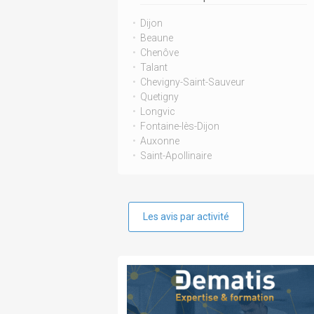
Dijon
Beaune
Chenôve
Talant
Chevigny-Saint-Sauveur
Quetigny
Longvic
Fontaine-lès-Dijon
Auxonne
Saint-Apollinaire
Les avis par activité