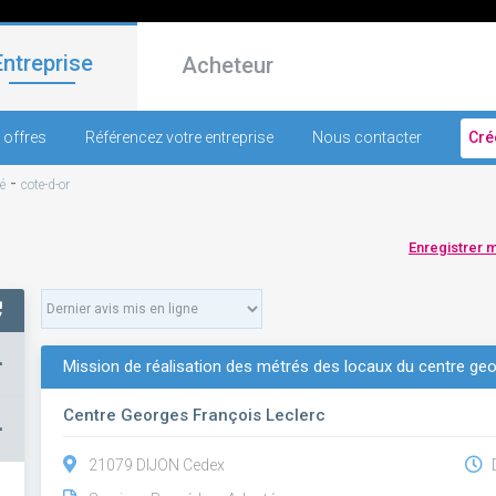
Entreprise
Acheteur
 offres
Référencez votre entreprise
Nous contacter
Cré
-
é
cote-d-or
Enregistrer 
+
Mission de réalisation des métrés des locaux du centre geo
Centre Georges François Leclerc
–
21079 DIJON Cedex
D