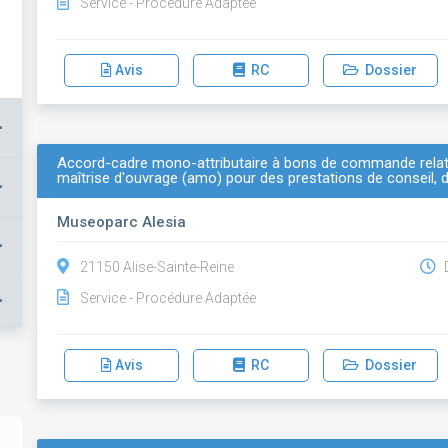
Service - Procédure Adaptée
Avis
RC
Dossier
+
Accord-cadre mono-attributaire à bons de commande relati
maîtrise d'ouvrage (amo) pour des prestations de conseil, d
+
Museoparc Alesia
+
21150 Alise-Sainte-Reine
D
+
Service - Procédure Adaptée
Avis
RC
Dossier