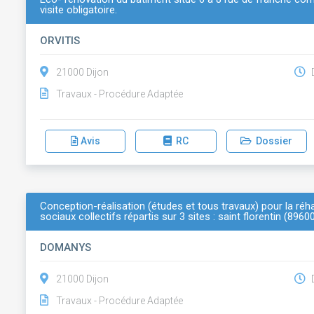
visite obligatoire.
ORVITIS
21000 Dijon
D
Travaux - Procédure Adaptée
Avis
RC
Dossier
Conception-réalisation (études et tous travaux) pour la réh
sociaux collectifs répartis sur 3 sites : saint florentin (896
DOMANYS
21000 Dijon
D
Travaux - Procédure Adaptée