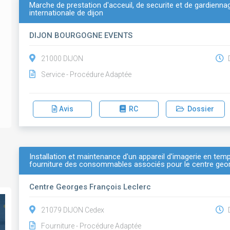
Marche de prestation d'acceuil, de securite et de gardiennag
internationale de dijon
DIJON BOURGOGNE EVENTS
21000 DIJON
D
Service - Procédure Adaptée
Avis
RC
Dossier
Installation et maintenance d'un appareil d'imagerie en temp
fourniture des consommables associés pour le centre geor
Centre Georges François Leclerc
21079 DIJON Cedex
D
Fourniture - Procédure Adaptée