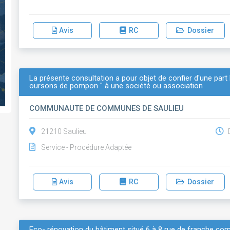
Avis
RC
Dossier
La présente consultation a pour objet de confier d'une part 
oursons de pompon " à une société ou association
COMMUNAUTE DE COMMUNES DE SAULIEU
21210 Saulieu
D
Service - Procédure Adaptée
Avis
RC
Dossier
Eco- rénovation du bâtiment situé 6 à 8 rue de franche comt