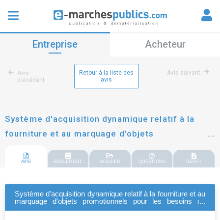
Entreprise
Acheteur
Retour à la liste des
Avis suivant
Avis
avis
précédent
Système d'acquisition dynamique relatif à la
fourniture et au marquage d'objets
promotionnels pour les besoins du département
du jura
AVIS
REGLEMENT
DOSSIER
QUESTIONS
DEPOT
Système d'acquisition dynamique relatif à la fourniture et au
marquage d'objets promotionnels pour les besoins du
département du jura