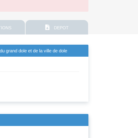
IONS
DEPOT
rand dole et de la ville de dole