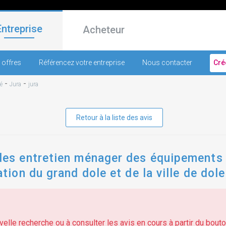
Entreprise
Acheteur
 offres
Référencez votre entreprise
Nous contacter
Cré
-
-
é
Jura
jura
Retour à la liste des avis
s entretien ménager des équipements s
on du grand dole et de la ville de dole
elle recherche ou à consulter les avis en cours à partir du bouton