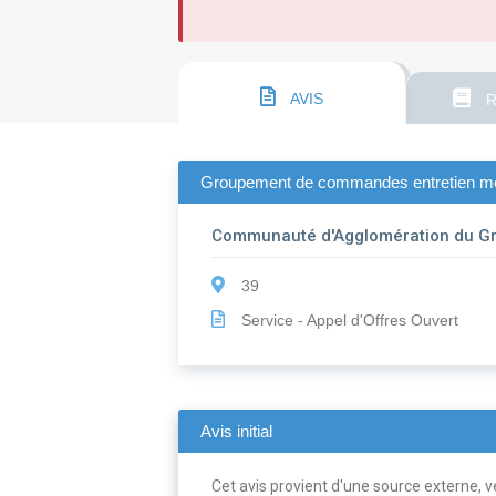
AVIS
R
Groupement de commandes entretien ména
Communauté d'Agglomération du G
39
Service - Appel d'Offres Ouvert
Avis initial
Cet avis provient d'une source externe, ve