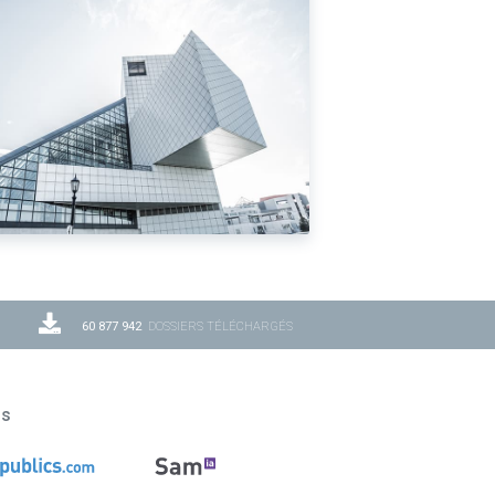
60 877 942
DOSSIERS TÉLÉCHARGÉS
ns