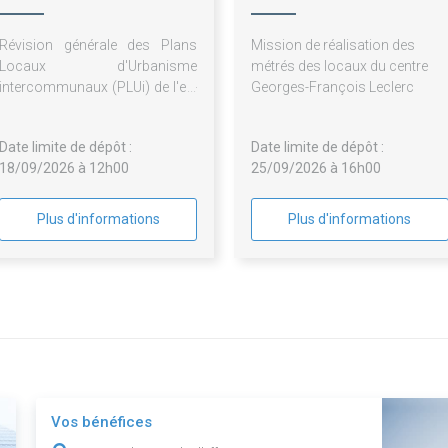
Leclerc
Révision générale des Plans
Mission de réalisation des
Locaux d'Urbanisme
métrés des locaux du centre
intercommunaux (PLUi) de l'ex-
Georges-François Leclerc
Communauté de communes
de Matour et sa Région et de
Date limite de dépôt :
Date limite de dépôt :
l'ex-Communauté de
18/09/2026 à 12h00
25/09/2026 à 16h00
communes du Mâconnais
Charolais permettant
l'élaboration d'un PLUi unique
Plus d'informations
Plus d'informations
que le territoire de la
Communauté de communes
Saint Cyr Mère Boitier
Vos bénéfices