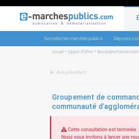
Surveillez les marchés publics
Déposez vos
-
-
Accueil
Appels d'offres
Bourgogne-Franche-Comt
Avis précédent
Groupement de commande
communauté d'agglomérati
Cette consultation est terminée.
Nous vous invitons à lancer une nouv