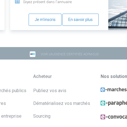
Soyez présent dans l'annuaire
Je m'inscris
En savoir plus
VOIR L'AUDIENCE CERTIFIÉE ACPM-OJD
Acheteur
Nos solutio
archés publics
Publiez vos avis
res
Dématérialisez vos marchés
 entreprise
Sourcing