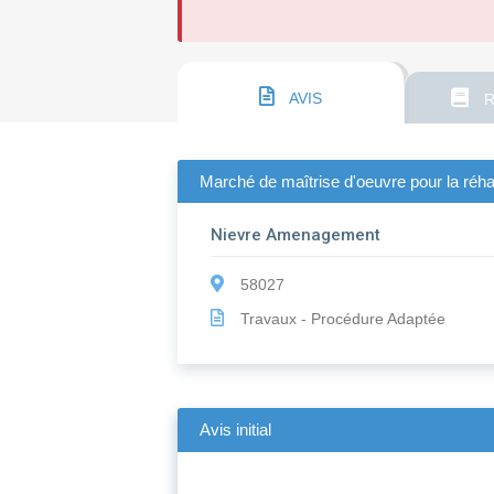
AVIS
R
Marché de maîtrise d'oeuvre pour la réha
Nievre Amenagement
58027
Travaux - Procédure Adaptée
Avis initial