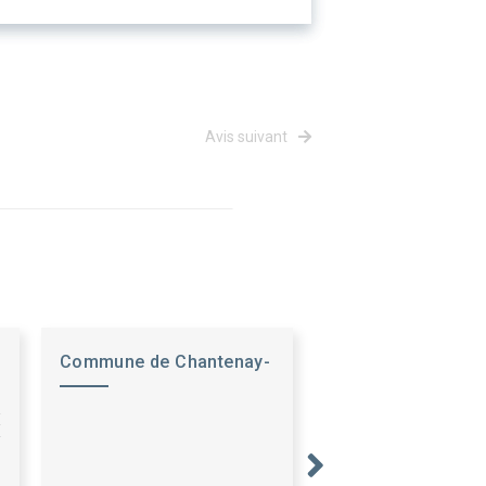
Avis suivant
Commune de Chantenay-
Saint- Imbert
E
T
G