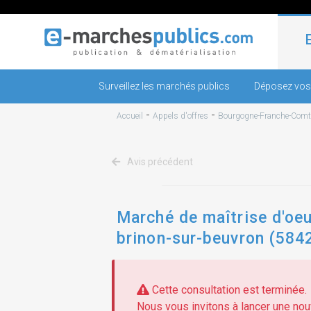
Surveillez les marchés publics
Déposez vos
-
-
Accueil
Appels d'offres
Bourgogne-Franche-Comt
Avis précédent
Marché de maîtrise d'oeu
brinon-sur-beuvron (584
Cette consultation est terminée.
Nous vous invitons à lancer une nouv