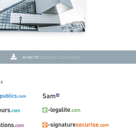
60 942 770
DOSSIERS TÉLÉCHARGÉS
ns