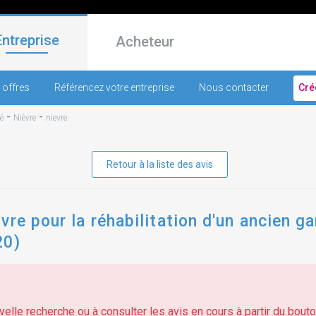
Entreprise
Acheteur
 offres
Référencez votre entreprise
Nous contacter
Cré
-
-
é
Nièvre
nievre
Retour à la liste des avis
vre pour la réhabilitation d'un ancien g
20)
elle recherche ou à consulter les avis en cours à partir du bouton