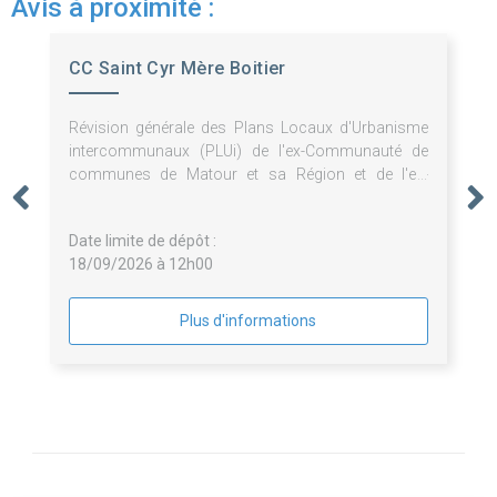
Avis à proximité :
CC Saint Cyr Mère Boitier
Révision générale des Plans Locaux d'Urbanisme
intercommunaux (PLUi) de l'ex-Communauté de
communes de Matour et sa Région et de l'ex-
Communauté de communes du Mâconnais
Charolais permettant l'élaboration d'un PLUi unique
Date limite de dépôt :
que le territoire de la Communauté de communes
18/09/2026 à 12h00
Saint Cyr Mère Boitier
Plus d'informations