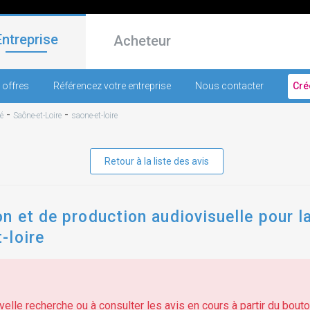
Entreprise
Acheteur
 offres
Référencez votre entreprise
Nous contacter
Cré
-
-
é
Saône-et-Loire
saone-et-loire
Retour à la liste des avis
n et de production audiovisuelle pour 
-loire
elle recherche ou à consulter les avis en cours à partir du bouton