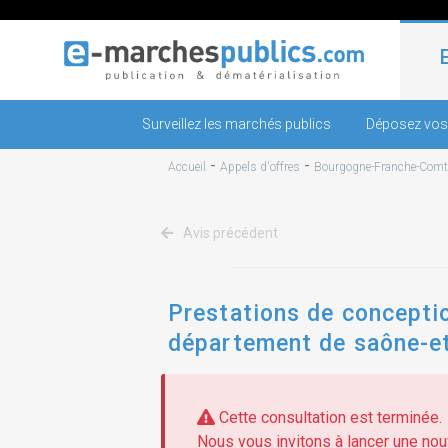
Surveillez les marchés publics
Déposez vos
-
-
Accueil
Appels d'offres
Bourgogne-Franche-Comt
Avis précédent
Prestations de conceptio
département de saône-et
Cette consultation est terminée.
Nous vous invitons à lancer une nouv