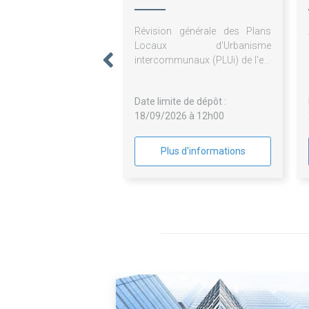
Révision générale des Plans
Locaux d'Urbanisme
intercommunaux (PLUi) de l'ex-
Communauté de communes
de Matour et sa Région et de
Date limite de dépôt :
l'ex-Communauté de
18/09/2026 à 12h00
communes du Mâconnais
Charolais permettant
l'élaboration d'un PLUi unique
Plus d'informations
que le territoire de la
Communauté de communes
Saint Cyr Mère Boitier