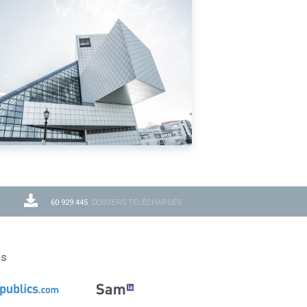
60 929 445
DOSSIERS TÉLÉCHARGÉS
ns