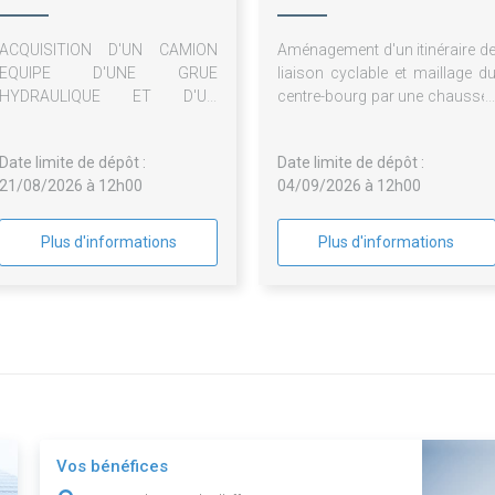
Tournugeois
Ormes
ACQUISITION D'UN CAMION
Aménagement d'un itinéraire d
EQUIPE D'UNE GRUE
liaison cyclable et maillage d
HYDRAULIQUE ET D'UN
centre-bourg par une chaussé
POLYBENNE ET REPRISE DE
partagée (Zone 30 
L'ANCIEN VEHICULE DE LA
Pictogrammes) et sécurisatio
Date limite de dépôt :
Date limite de dépôt :
COLLECTIVITE
du cheminement piétonnier
21/08/2026 à 12h00
04/09/2026 à 12h00
Plus d'informations
Plus d'informations
Vos bénéfices