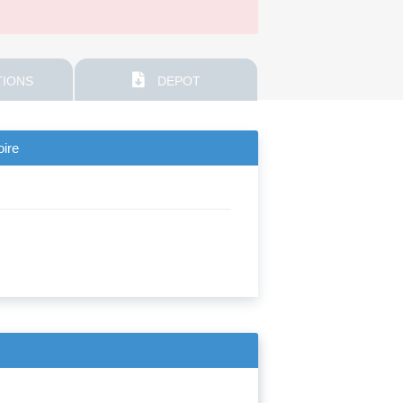
IONS
DEPOT
oire