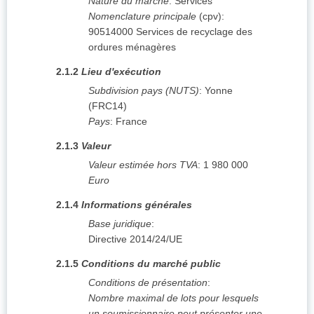
Nature du marché
:
Services
Nomenclature principale
(
cpv
):
90514000
Services de recyclage des
ordures ménagères
2.1.2
Lieu d'exécution
Subdivision pays (NUTS)
:
Yonne
(
FRC14
)
Pays
:
France
2.1.3
Valeur
Valeur estimée hors TVA
:
1 980 000
Euro
2.1.4
Informations générales
Base juridique
:
Directive 2014/24/UE
2.1.5
Conditions du marché public
Conditions de présentation
:
Nombre maximal de lots pour lesquels
un soumissionnaire peut présenter une