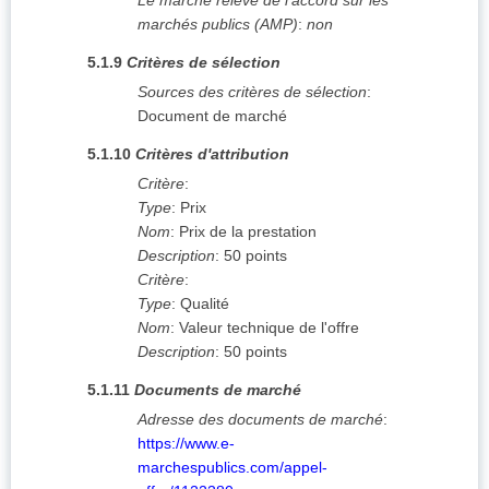
Le marché relève de l'accord sur les
marchés publics (AMP)
:
non
5.1.9
Critères de sélection
Sources des critères de sélection
:
Document de marché
5.1.10
Critères d'attribution
Critère
:
Type
:
Prix
Nom
:
Prix de la prestation
Description
:
50 points
Critère
:
Type
:
Qualité
Nom
:
Valeur technique de l'offre
Description
:
50 points
5.1.11
Documents de marché
Adresse des documents de marché
:
https://www.e-
marchespublics.com/appel-