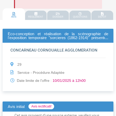
AVIS
REGLEMENT
DOSSIER
QUESTIONS
DEPOT
Eco-conception et réalisation de la scénographie de
l'exposition temporaire "sorcieres (1862-1914)" présentée
du 7 juin au 16 novembre 2025, organisée par le musée de
pont-aven
CONCARNEAU CORNOUAILLE AGGLOMERATION
29
Service - Procédure Adaptée
Date limite de l'offre :
10/01/2025 à 12h00
Avis initial
Avis rectificatif
Cet avis provient d'une source externe, veuillez vous