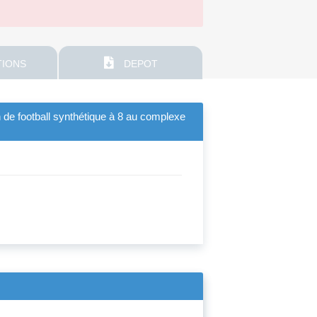
IONS
DEPOT
n de football synthétique à 8 au complexe