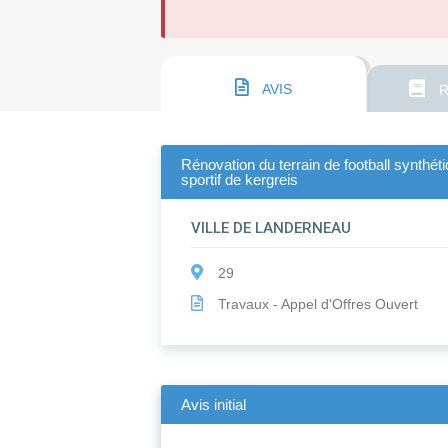
AVIS
R
Rénovation du terrain de football synthé
sportif de kergreis
VILLE DE LANDERNEAU
29
Travaux - Appel d'Offres Ouvert
Avis initial