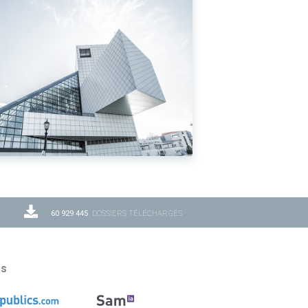
60 929 445
DOSSIERS TÉLÉCHARGÉS
ns