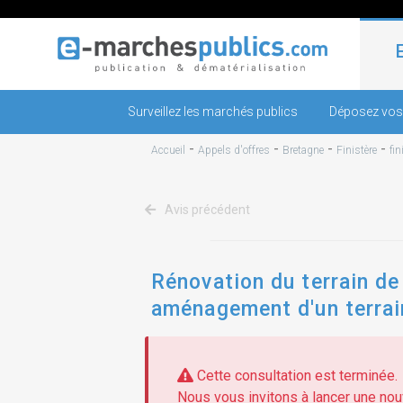
Surveillez les marchés publics
Déposez vos
-
-
-
-
Accueil
Appels d'offres
Bretagne
Finistère
fin
Avis précédent
Rénovation du terrain de
aménagement d'un terrain
Cette consultation est terminée.
Nous vous invitons à lancer une nouv