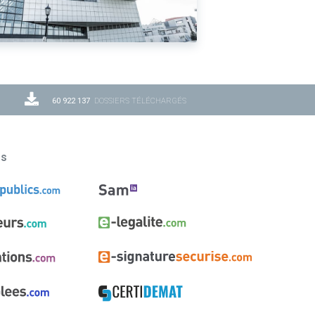
60 922 137
DOSSIERS TÉLÉCHARGÉS
ns