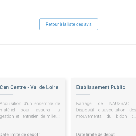
Retour à la liste des avis
Cen Centre - Val de Loire
Etablissement Public
Loire
Acquisition d'un ensemble de
Barrage de NAUSSAC 
matériel pour assurer la
Dispositif d'auscultation de
gestion et l'entretien de milieux
mouvements du bidon d
naturels sur les aires protégées
Cardis
du Cen Centre-Val de Lorie :
Date limite de dépôt :
Date limite de dépôt :
engins porte-outils et outils