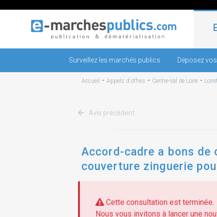
Surveillez les marchés publics
Déposez vos
-
-
-
Accueil
Appels d'offres
Centre-Val de Loire
Loire
Avis précédent
Accord-cadre a bons de 
couverture zinguerie pou
Cette consultation est terminée.
Nous vous invitons à lancer une nouv