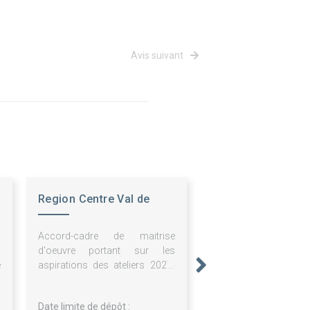
Avis suivant
Region Centre Val de
Loire
:
Accord-cadre de maitrise
s
d'oeuvre portant sur les
e
aspirations des ateliers 2027-
2030
Date limite de dépôt :