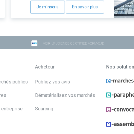
Je m'inscris
En savoir plus
VOIR L'AUDIENCE CERTIFIÉE ACPM-OJD
Acheteur
Nos solutio
archés publics
Publiez vos avis
res
Dématérialisez vos marchés
 entreprise
Sourcing