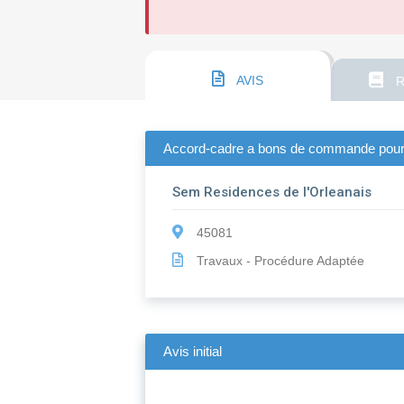
AVIS
R
Accord-cadre a bons de commande pour de
Sem Residences de l'Orleanais
45081
Travaux - Procédure Adaptée
Avis initial