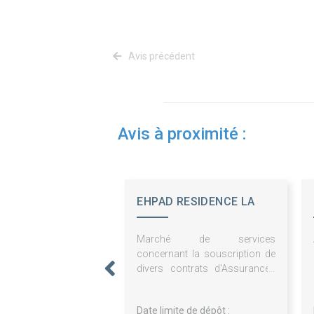
Avis précédent
Avis à proximité :
EHPAD RESIDENCE LA
VRILLIERE
Marché de services
concernant la souscription de
divers contrats d'Assurances
pour les besoins de l'E.H.P.A.D. "
La Vrillière " de Châteauneuf-
Date limite de dépôt :
sur-Loire