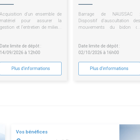
Loire
Acquisition d'un ensemble de
Barrage de NAUSSAC 
matériel pour assurer la
Dispositif d'auscultation de
gestion et l'entretien de milieux
mouvements du bidon d
naturels sur les aires protégées
Cardis
du Cen Centre-Val de Lorie :
Date limite de dépôt :
Date limite de dépôt :
engins porte-outils et outils
14/09/2026 à 12h00
02/10/2026 à 16h00
associés.
Plus d'informations
Plus d'informations
Vos bénéfices