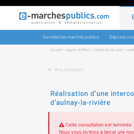
Surveillez les marchés publics
Déposez vos
-
-
-
Accueil
Appels d'offres
Centre-Val de Loire
Loire
Avis précédent
Réalisation d’une interc
d’aulnay-la-rivière
Cette consultation est terminée.
Nous vous invitons à lancer une nouv