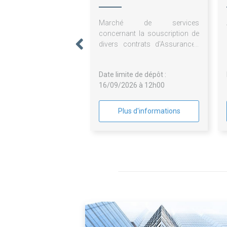
VRILLIERE
Marché de services
concernant la souscription de
divers contrats d'Assurances
pour les besoins de l'E.H.P.A.D. "
La Vrillière " de Châteauneuf-
Date limite de dépôt :
sur-Loire
16/09/2026 à 12h00
Plus d'informations