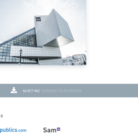
60 877 942
DOSSIERS TÉLÉCHARGÉS
ns