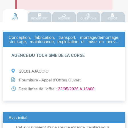
AVIS
REGLEMENT
DOSSIER
QUESTIONS
DEPOT
Conception, fabrication, transport, montage/démontage,
stockage, maintenance, exploitation et mise en oeuvre
opérationnelle d'un stand modulaire de l'agence du tourisme
de la corse en vue de la promotion de la destination corse.
AGENCE DU TOURISME DE LA CORSE
20181 AJACCIO
Fourniture - Appel d'Offres Ouvert
Date limite de l'offre :
22/05/2026 à 16h00
Avis initial
Cet avis provient d'une source externe, veuillez vous