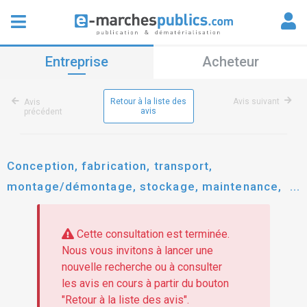
Entreprise
Acheteur
Retour à la liste des
Avis suivant
Avis
avis
précédent
Conception, fabrication, transport,
montage/démontage, stockage, maintenance,
exploitation et mise en oeuvre opérationnelle
d'un stand modulaire de l'agence du tourisme de
Cette consultation est terminée.
la corse en vue de la promotion de la destination
Nous vous invitons à lancer une
nouvelle recherche ou à consulter
corse.
les avis en cours à partir du bouton
"Retour à la liste des avis".