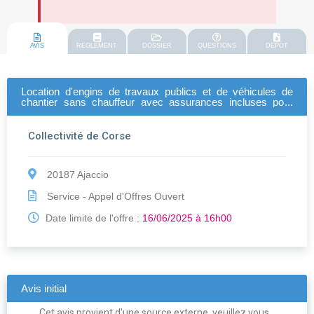
AVIS
REGLEMENT
DOSSIER
QUESTIONS
DEPOT
Location d'engins de travaux publics et de véhicules de
chantier sans chauffeur avec assurances incluses pour
l'entretien du réseau hydroagricole marana-casinca du
service des interventions opérationnelles de la collectivité
de corse
Collectivité de Corse
20187 Ajaccio
Service - Appel d'Offres Ouvert
Date limite de l'offre :
16/06/2025 à 16h00
Avis initial
Cet avis provient d'une source externe, veuillez vous