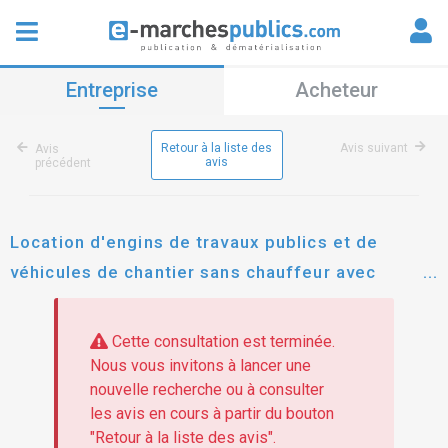
Entreprise
Acheteur
Retour à la liste des
Avis suivant
Avis
avis
précédent
Location d'engins de travaux publics et de
véhicules de chantier sans chauffeur avec
assurances incluses pour l'entretien du réseau
hydroagricole marana-casinca du service des
Cette consultation est terminée.
interventions opérationnelles de la collectivité
Nous vous invitons à lancer une
nouvelle recherche ou à consulter
de corse
les avis en cours à partir du bouton
"Retour à la liste des avis".