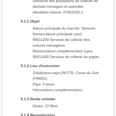
concerne des prestations de collecte de
déchets ménagers et assimilés
Identifiant interne
:
07052026-1
5.1.1
Objet
Nature principale du marché
:
Services
Nomenclature principale
(
cpv
):
90511200
Services de collecte des
ordures ménagères
Nomenclature complémentaire
(
cpv
):
90511400
Services de collecte du papier
5.1.2
Lieu d'exécution
Subdivision pays (NUTS)
:
Corse-du-Sud
(
FRM01
)
Pays
:
France
Informations complémentaires
:
5.1.3
Durée estimée
Durée
:
12
Mois
5.1.4
Reconduction