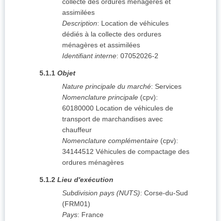
collecte des ordures ménagères et
assimilées
Description
:
Location de véhicules
dédiés à la collecte des ordures
ménagères et assimilées
Identifiant interne
:
07052026-2
5.1.1
Objet
Nature principale du marché
:
Services
Nomenclature principale
(
cpv
):
60180000
Location de véhicules de
transport de marchandises avec
chauffeur
Nomenclature complémentaire
(
cpv
):
34144512
Véhicules de compactage des
ordures ménagères
5.1.2
Lieu d'exécution
Subdivision pays (NUTS)
:
Corse-du-Sud
(
FRM01
)
Pays
:
France