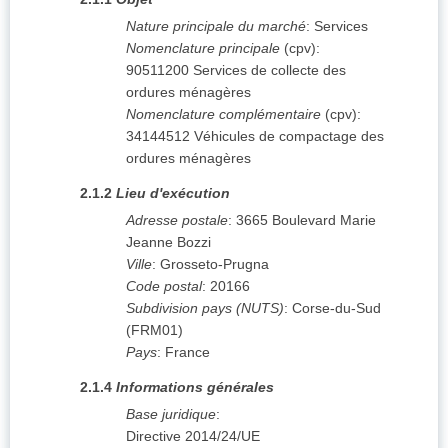
Nature principale du marché
:
Services
Nomenclature principale
(
cpv
):
90511200
Services de collecte des
ordures ménagères
Nomenclature complémentaire
(
cpv
):
34144512
Véhicules de compactage des
ordures ménagères
2.1.2
Lieu d'exécution
Adresse postale
:
3665 Boulevard Marie
Jeanne Bozzi
Ville
:
Grosseto-Prugna
Code postal
:
20166
Subdivision pays (NUTS)
:
Corse-du-Sud
(
FRM01
)
Pays
:
France
2.1.4
Informations générales
Base juridique
:
Directive 2014/24/UE