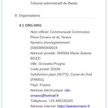
Tribunal administratif de Bastia
8.
Organisations
8.1
ORG-0001
Nom officiel
:
Communauté Communes
Pieve Ornano et du Taravo
Numéro d'enregistrement
:
20003895800019
Adresse postale
:
3665bld Marie-Jeanne
BOZZI
Ville
:
Grosseto-Prugna
Code postal
:
20166
Subdivision pays (NUTS)
:
Corse-du-Sud
(
FRM01
)
Pays
:
France
Adresse électronique
:
cdc-
ornano@hotmail.fr
Téléphone
:
+33 495230200
Adresse internet
:
https://pieveornano.fr