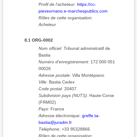
Profil de l'acheteur
:
https://cc-
pieveornano.e-marchespublics.com
Rôles de cette organisation
:
Acheteur
8.1
ORG-0002
Nom officiel
:
Tribunal administratif de
Bastia
Numéro d'enregistrement
:
172 000 051
00026
Adresse postale
:
Villa Montépiano
Ville
:
Bastia Cedex
Code postal
:
20407
Subdivision pays (NUTS)
:
Haute-Corse
(
FRM02
)
Pays
:
France
Adresse électronique
:
greffe.ta-
bastia@juradm.fr
Téléphone
:
+33 95328866
Rôles de cette organisation
: