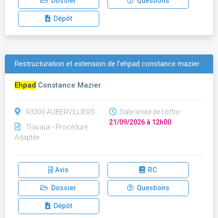
Dossier
Questions
Dépôt
Restructuration et extension de l'ehpad constance mazier
Ehpad
Constance Mazier
93300 AUBERVILLIERS
Date limite de l'offre :
21/09/2026 à 12h00
Travaux - Procédure
Adaptée
Avis
RC
Dossier
Questions
Dépôt