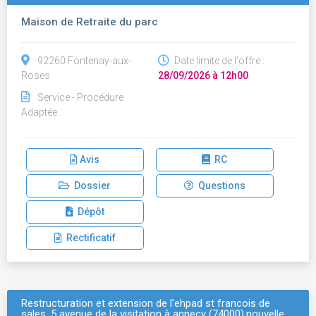
Maison de Retraite du parc
92260 Fontenay-aux-
Date limite de l'offre :
Roses
28/09/2026 à 12h00
Service - Procédure
Adaptée
Avis
RC
Dossier
Questions
Dépôt
Rectificatif
Restructuration et extension de l'ehpad st francois de
sales, 5 avenue de la visitation à annecy (74000).nouvelle…