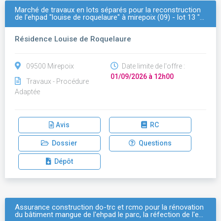
Marché de travaux en lots séparés pour la reconstruction
de l'ehpad "louise de roquelaure" à mirepoix (09) - lot 13 "…
Résidence Louise de Roquelaure
09500 Mirepoix
Date limite de l'offre :
01/09/2026 à 12h00
Travaux - Procédure
Adaptée
Avis
RC
Dossier
Questions
Dépôt
Assurance construction do-trc et rcmo pour la rénovation
du bâtiment mangue de l'ehpad le parc, la réfection de l'e…