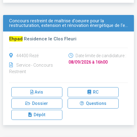
Concours restreint de maîtrise d'oeuvre pour la
restructuration, extension et rénovation énergétique de l'e…
Ehpad
Residence le Clos Fleuri
44400 Rezé
Date limite de candidature :
08/09/2026 à 16h00
Service - Concours
Restreint
Avis
RC
Dossier
Questions
Dépôt