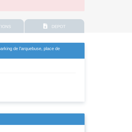
IONS
DEPOT
arking de l’arquebuse, place de