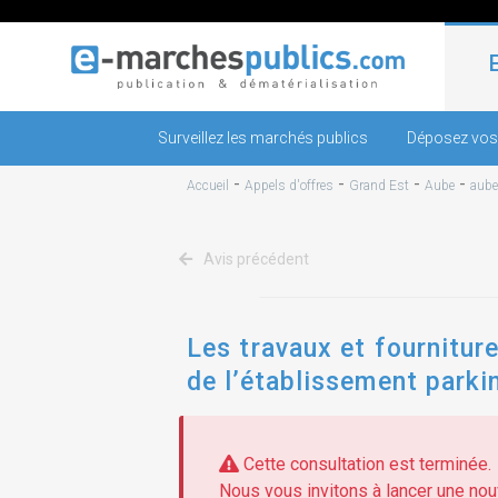
Surveillez les marchés publics
Déposez vos
-
-
-
-
Accueil
Appels d'offres
Grand Est
Aube
aube
Avis précédent
Les travaux et fournitu
de l’établissement parki
Cette consultation est terminée.
Nous vous invitons à lancer une nouv