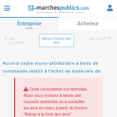
Entreprise
Acheteur
Retour à la liste des
Avis suivant
Avis
avis
précédent
Accord-cadre mono-attributaire à bons de
commande relatif à l’achat de matériels de
restauration et de laverie pour la ville de troyes,
troyes champagne métropole (tcm) et le centre
Cette consultation est terminée.
municipal -.
Nous vous invitons à lancer une
nouvelle recherche ou à consulter
les avis en cours à partir du bouton
"Retour à la liste des avis".