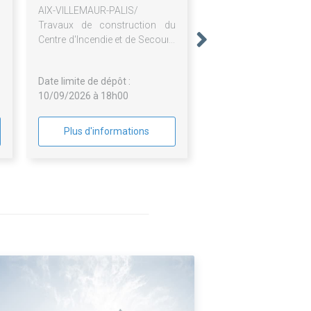
s
AIX-VILLEMAUR-PALIS/
s
Travaux de construction du
s
Centre d'Incendie et de Secours
a
(CIS) d'Aix en Othe pour le
compte du SDIS de l'Aube
Date limite de dépôt :
(10160)
10/09/2026 à 18h00
Plus d'informations