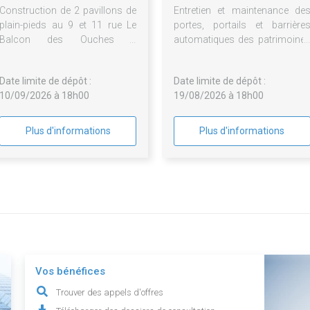
Construction de 2 pavillons de
Entretien et maintenance de
plain-pieds au 9 et 11 rue Le
portes, portails et barrière
Balcon des Ouches à
automatiques des patrimoine
UNIENVILLE - Relance des lots
de Troyes Aube Habitat et de l
infructueux ou sans suite de la
SIABA
Date limite de dépôt :
Date limite de dépôt :
procédure précédente
10/09/2026 à 18h00
19/08/2026 à 18h00
Plus d'informations
Plus d'informations
Vos bénéfices
Trouver des appels d'offres