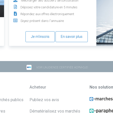
Télécharger des dossiers de consultation
Déposez votre candidature en 5 minutes
Répondez aux offres électroniquement
Soyez présent dans l'annuaire
Je m'inscris
En savoir plus
VOIR L'AUDIENCE CERTIFIÉE ACPM-OJD
Acheteur
Nos solutio
archés publics
Publiez vos avis
res
Dématérialisez vos marchés