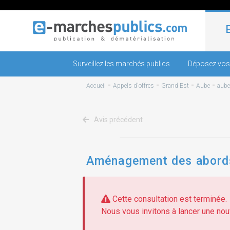
Surveillez les marchés publics
Déposez vos
-
-
-
-
Accueil
Appels d'offres
Grand Est
Aube
aube
Avis précédent
Aménagement des abords 
Cette consultation est terminée.
Nous vous invitons à lancer une nouv