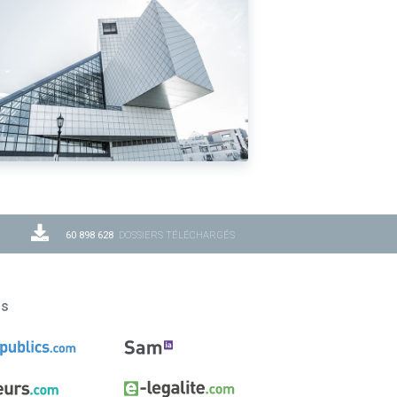
60 898 628
DOSSIERS TÉLÉCHARGÉS
ns