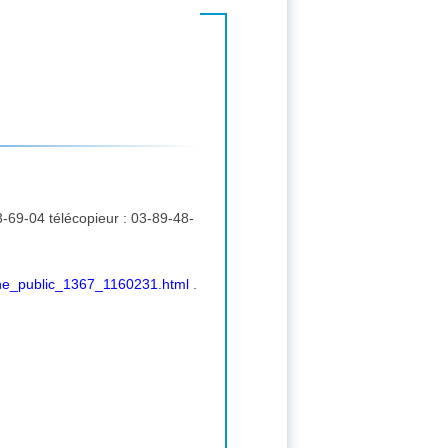
che_public_1367_1160231.html
.