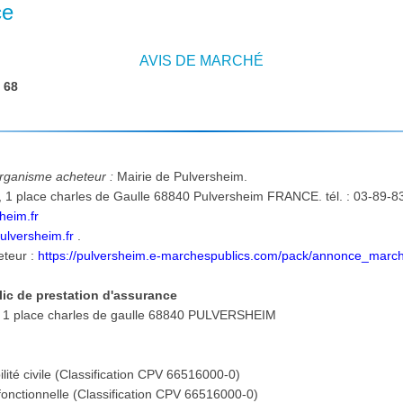
ce
AVIS DE MARCHÉ
:
68
'organisme acheteur :
Mairie de Pulversheim.
-48-
heim.fr
ulversheim.fr
.
eteur :
https://pulversheim.e-marchespublics.com/pack/annonce_mar
ic de prestation d'assurance
Lieu d'exécution et de livraison: 1 place charles de gaulle 68840 PULVERSHEIM
:
ité civile (Classification CPV 66516000-0)
fonctionnelle (Classification CPV 66516000-0)