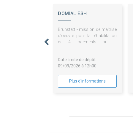
DOMIAL ESH
Brunstatt - mission de maîtrise
d'oeuvre pour la réhabilitation
de 4 logements ou la
démolition/reconstruction d'un
immeuble - 344 avenue
Date limite de dépôt :
d'altkirch
09/09/2026 à 12h00
Plus d'informations