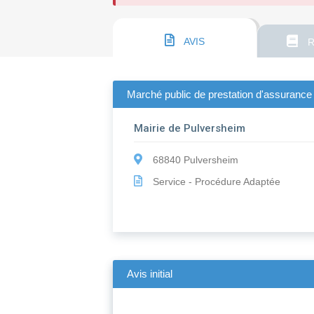
AVIS
R
Marché public de prestation d'assurance
Mairie de Pulversheim
68840 Pulversheim
Service - Procédure Adaptée
Avis initial