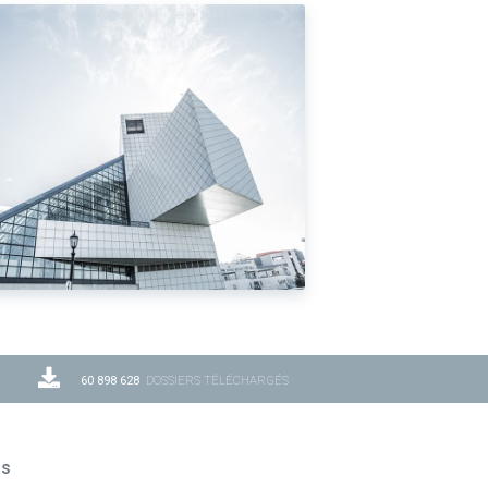
60 898 628
DOSSIERS TÉLÉCHARGÉS
ns