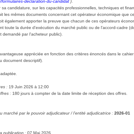
/formulaires-declaration-du-candidat
)
.
er sa candidature, sur les capacités professionnelles, techniques et fina
uit les mêmes documents concernant cet opérateur économique que ceux
 doit également apporter la preuve que chacun de ces opérateurs écono
t toute la durée d'exécution du marché public ou de l'accord-cadre (
est demandé par l'acheteur public).
vantageuse appréciée en fonction des critères énoncés dans le cahier
 ou document descriptif).
 adaptée.
res :
19 Juin 2026 à 12:00
ffres :
180 jours à compter de la date limite de réception des offres.
 marché par le pouvoir adjudicateur / l'entité adjudicatrice :
2026-01
a publication :
07 Mai 2026.