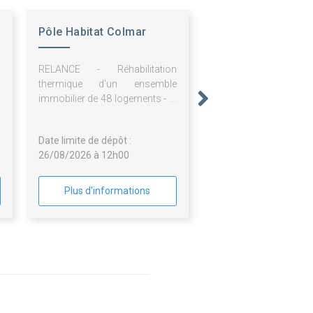
Pôle Habitat Colmar
Centre Alsace
RELANCE - Réhabilitation
thermique d'un ensemble
immobilier de 48 logements - 1,
3, 5, 7, 9 Avenue Georges
Clémenceau 68000 COLMAR -
Date limite de dépôt :
Lot n° 11 : Echafaudage / ITE -
26/08/2026 à 12h00
2026-33
Plus d'informations