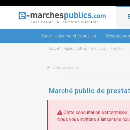
Surveillez les marchés publics
Déposez vos
-
-
-
Accueil
Appels d'offres
Grand Est
Haut-Rhin
Avis précédent
Marché public de presta
Cette consultation est terminée.
Nous vous invitons à lancer une nouv