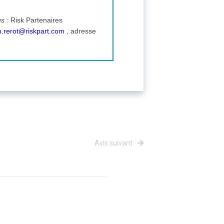
us :
Risk Partenaires
an.rerot@riskpart.com
, adresse
Avis suivant