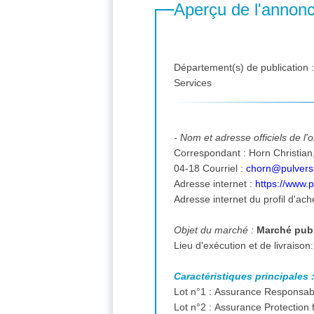
Aperçu de l'annon
Département(s) de publication 
Services
- Nom et adresse officiels de l
Correspondant : Horn Christian, 1 place charles de Gaulle 68840 Pulversheim FRANCE. tél. : 03-89-83-69-04 télécopieur : 03-89
04-18 Courriel :
chorn@pulvers
Adresse internet :
https://www.p
Adresse internet du profil d'ach
Objet du marché :
Marché publ
Caractéristiques principales 
Lot n°1 : Assurance Responsabil
Lot n°2 : Assurance Protection 