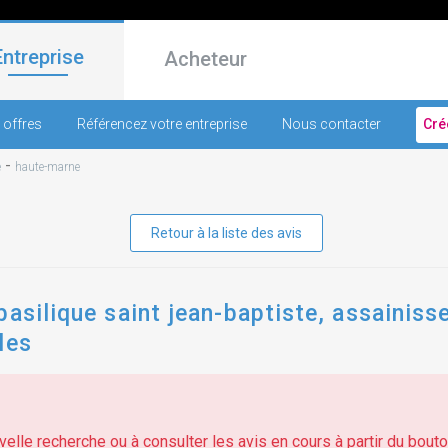
Entreprise
Acheteur
 offres
Référencez votre entreprise
Nous contacter
Cré
-
e
haute-marne
Retour à la liste des avis
basilique saint jean-baptiste, assainis
les
elle recherche ou à consulter les avis en cours à partir du bouton