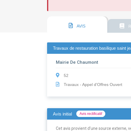
AVIS
R
Travaux de restauration basilique saint 
Mairie De Chaumont
52
Travaux - Appel d'Offres Ouvert
Avis initial
Avis rectificatif
Cet avis provient d'une source externe, ve