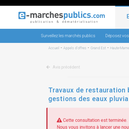
Surveillez les marchés publics
Déposez vos
-
-
-
Accueil
Appels d'offres
Grand Est
Haute-Marn
Avis précédent
Travaux de restauration 
gestions des eaux pluvia
Cette consultation est terminée.
Nous vous invitons à lancer une nouv