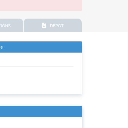
IONS
DEPOT
es