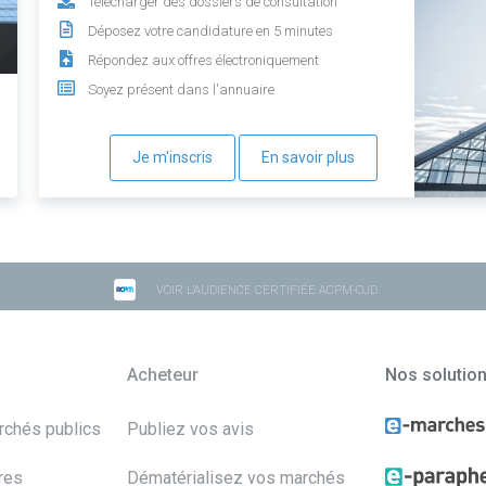
Télécharger des dossiers de consultation
Déposez votre candidature en 5 minutes
Répondez aux offres électroniquement
Soyez présent dans l'annuaire
Je m'inscris
En savoir plus
VOIR L'AUDIENCE CERTIFIÉE ACPM-OJD
Acheteur
Nos solutio
archés publics
Publiez vos avis
res
Dématérialisez vos marchés