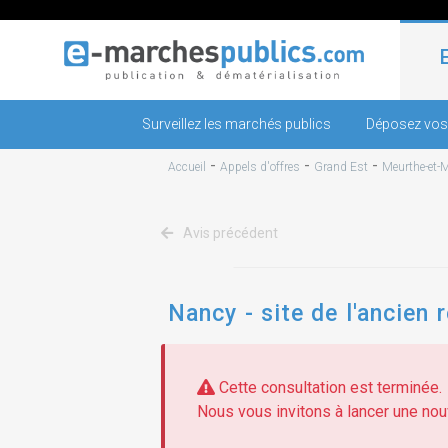
Surveillez les marchés publics
Déposez vos
-
-
-
Accueil
Appels d'offres
Grand Est
Meurthe-et-M
Avis précédent
Nancy - site de l'ancien
Cette consultation est terminée.
Nous vous invitons à lancer une nouv