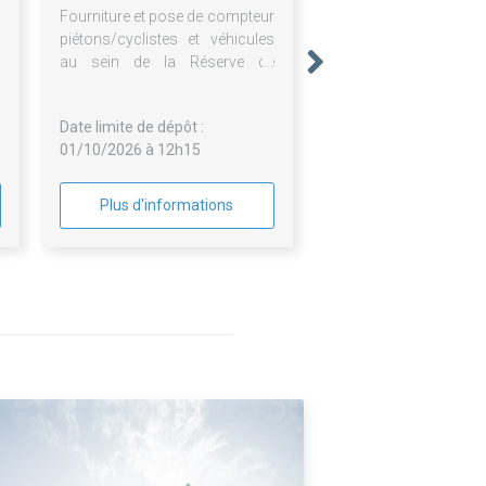
Fourniture et pose de compteur
piétons/cyclistes et véhicules
au sein de la Réserve de
biosphère de Moselle Sud dans
le cadre du projet LIFE
Date limite de dépôt :
BIOSPHER'ADAPT (LIFE 23-
01/10/2026 à 12h15
CCA-FR-LIFE Biospher Adapt)
Plus d'informations