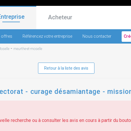
Entreprise
Acheteur
 offres
Référencez votre entreprise
Nous contacter
Cré
-
oselle
meurthe-et-moselle
Retour à la liste des avis
 rectorat - curage désamiantage - missio
elle recherche ou à consulter les avis en cours à partir du bouton