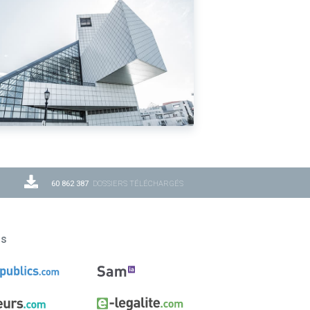
60 862 387
DOSSIERS TÉLÉCHARGÉS
ns