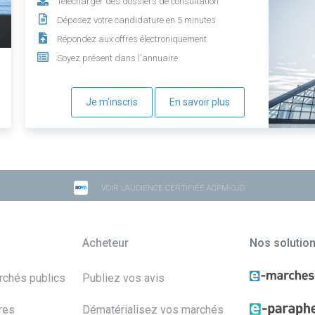
Télécharger des dossiers de consultation
Déposez votre candidature en 5 minutes
Répondez aux offres électroniquement
Soyez présent dans l'annuaire
Je m'inscris
En savoir plus
VOIR L'AUDIENCE CERTIFIÉE ACPM-OJD
Acheteur
Nos solutio
archés publics
Publiez vos avis
res
Dématérialisez vos marchés