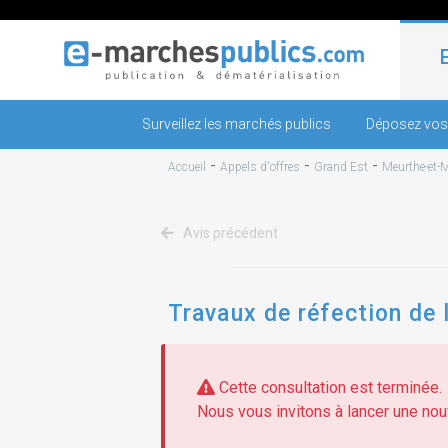
Surveillez les marchés publics
Déposez vos
-
-
-
Accueil
Appels d'offres
Grand Est
Meurthe-et-M
Avis précédent
Travaux de réfection de 
Cette consultation est terminée.
Nous vous invitons à lancer une nouv