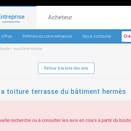
Entreprise
Acheteur
 offres
Référencez votre entreprise
Nous contacter
Cré
-
oselle
meurthe-et-moselle
Retour à la liste des avis
la toiture terrasse du bâtiment hermès
elle recherche ou à consulter les avis en cours à partir du bouton