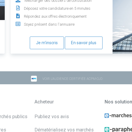
Télécharger des dossiers de consultation
Déposez votre candidature en 5 minutes
Répondez aux offres électroniquement
Soyez présent dans l'annuaire
Je m'inscris
En savoir plus
VOIR L'AUDIENCE CERTIFIÉE ACPM-OJD
Acheteur
Nos solutio
archés publics
Publiez vos avis
res
Dématérialisez vos marchés