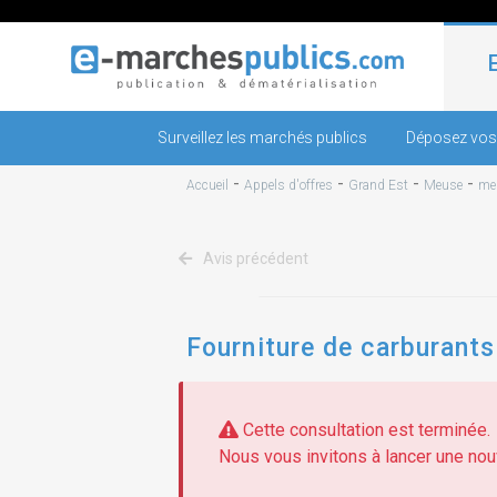
Surveillez les marchés publics
Déposez vos
-
-
-
-
Accueil
Appels d'offres
Grand Est
Meuse
me
Avis précédent
Fourniture de carburants
Cette consultation est terminée.
Nous vous invitons à lancer une nouv