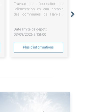
t
Travaux de sécurisation de
s
l'alimentation en eau potable
i
des communes de Han-lès-
Juvigny, Juvigny-sur-Loison,
Louppy-sur-Loison et
Date limite de dépôt :
Remoiville.
03/09/2026 à 12h00
Plus d'informations