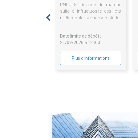
PNRU15- Relance du marché
suite à infructuosité des lots
n°06 « Sols faïence » et du lot
n°11 « Electricité » du marché
de réhabilitation de 167
Date limite de dépôt :
logements et 21 cellules
21/09/2026 à 12h00
d'activités au 1-29 rue Pierre
Taittinger 51100 Reims
Plus d'informations