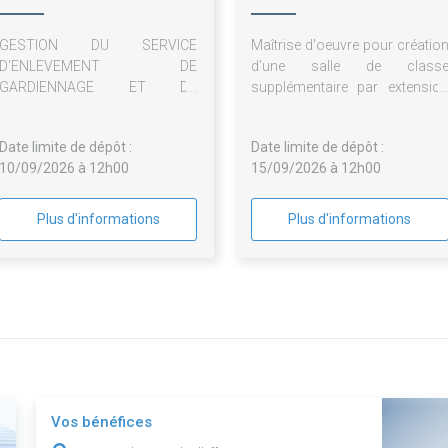
Haut
GESTION DU SERVICE
Maîtrise d'oeuvre pour créatio
D'ENLEVEMENT DE
d'une salle de class
GARDIENNAGE ET DE
supplémentaire par extensio
RESTITUTION DES VEHICULES
du bâti existant ou intégratio
AUTOMOBILES SUR LE
de modules préfabriqués
Date limite de dépôt :
Date limite de dépôt :
TERRITOIRE DE HOMBOURG-
10/09/2026 à 12h00
15/09/2026 à 12h00
HAUT
Plus d'informations
Plus d'informations
Vos bénéfices