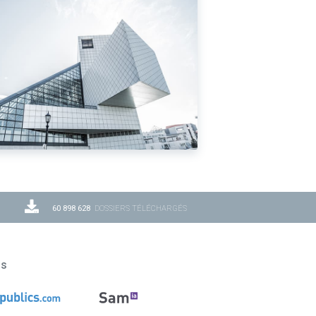
60 898 628
DOSSIERS TÉLÉCHARGÉS
ns