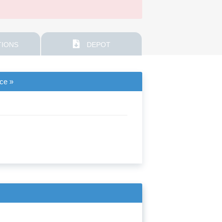
IONS
DEPOT
nce »