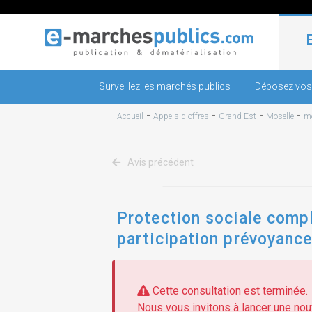
Surveillez les marchés publics
Déposez vos
-
-
-
-
Accueil
Appels d'offres
Grand Est
Moselle
mo
Avis précédent
Protection sociale compl
participation prévoyance
Cette consultation est terminée.
Nous vous invitons à lancer une nouv