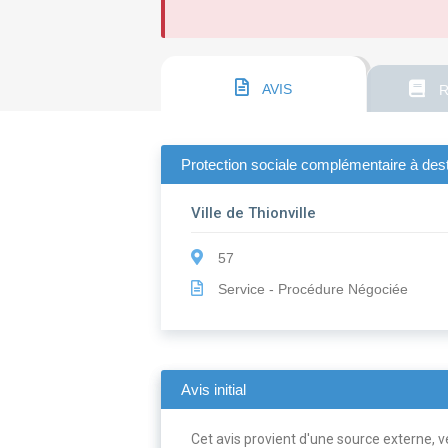
AVIS
R
Protection sociale complémentaire à dest
Ville de Thionville
57
Service - Procédure Négociée
Avis initial
Cet avis provient d'une source externe, ve