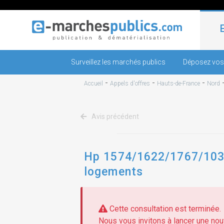
Surveillez les marchés publics
Déposez vos
-
-
-
Accueil
Appels d'offres
Hauts-de-France
Nord
Avis précédent
Hp 1574/1622/1767/1031 
logements
Cette consultation est terminée.
Nous vous invitons à lancer une nouv