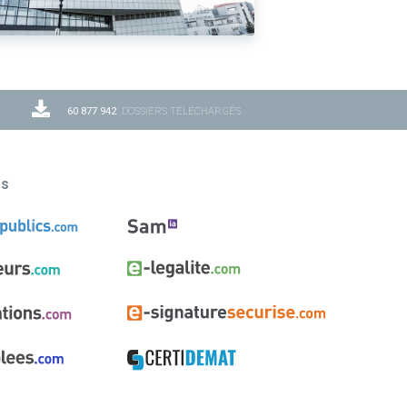
60 877 942
DOSSIERS TÉLÉCHARGÉS
ns