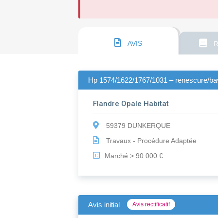
AVIS
R
Hp 1574/1622/1767/1031 – renescure/bavi
Flandre Opale Habitat
59379 DUNKERQUE
Travaux - Procédure Adaptée
Marché > 90 000 €
€
Avis initial
Avis rectificatif