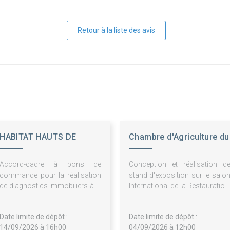
Retour à la liste des avis
HABITAT HAUTS DE
Chambre d'Agriculture du
FRANCE - ESH
NPDC
Accord-cadre à bons de
Conception et réalisation d
commande pour la réalisation
stand d'exposition sur le salo
de diagnostics immobiliers à la
International de la Restauration
relocation, à la vente de
de l'Hôtellerie et d
logements et dans le cadre des
l'Alimentation 2027
Date limite de dépôt :
Date limite de dépôt :
opérations programmées
14/09/2026 à 16h00
04/09/2026 à 12h00
d'entretien du patrimoine du