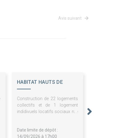
Avis suivant
HABITAT HAUTS DE
FRANCE - ESH
e
Construction de 22 logements
n
collectifs et de 1 logement
,
indidivuels locatifs sociaux rue
e
jules ferry à vimy (62 580)
Date limite de dépôt :
14/09/2026 à 17h00