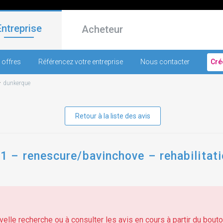
Entreprise
Acheteur
 offres
Référencez votre entreprise
Nous contacter
Cré
-
dunkerque
Retour à la liste des avis
– renescure/bavinchove – rehabilitati
elle recherche ou à consulter les avis en cours à partir du bouton