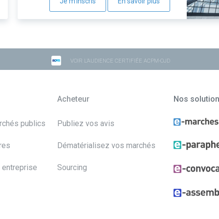
Je m'inscris
En savoir plus
VOIR L'AUDIENCE CERTIFIÉE ACPM-OJD
Acheteur
Nos solutio
archés publics
Publiez vos avis
res
Dématérialisez vos marchés
 entreprise
Sourcing