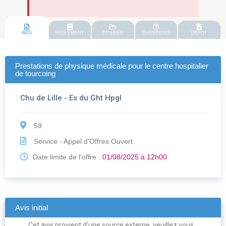
AVIS
REGLEMENT
DOSSIER
QUESTIONS
DEPOT
Prestations de physique médicale pour le centre hospitalier
de tourcoing
Chu de Lille - Es du Ght Hpgl
59
Service - Appel d'Offres Ouvert
Date limite de l'offre :
01/08/2025 à 12h00
Avis initial
Cet avis provient d'une source externe, veuillez vous