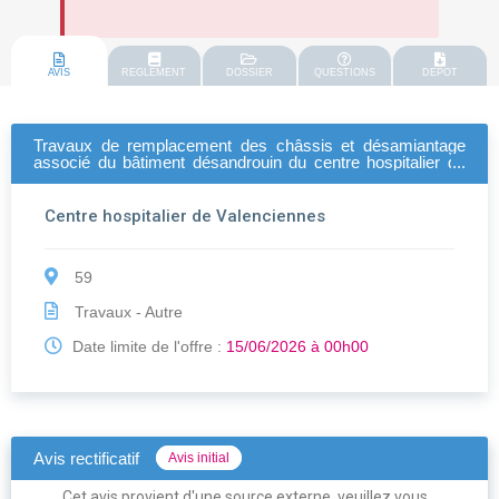
AVIS
REGLEMENT
DOSSIER
QUESTIONS
DEPOT
Travaux de remplacement des châssis et désamiantage
associé du bâtiment désandrouin du centre hospitalier de
valenciennes
Centre hospitalier de Valenciennes
59
Travaux - Autre
Date limite de l'offre :
15/06/2026 à 00h00
Avis rectificatif
Avis initial
Cet avis provient d'une source externe, veuillez vous